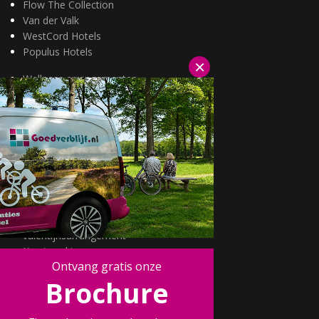
Flow The Collection
Van der Valk
WestCord Hotels
Populus Hotels
×
Wellness arrangementen
3=2 aanbiedingen
Fietsarrangementen
Kerstarrangementen
Halfpension arrangementen
Oud & nieuw arrangementen
Fietsen van hotel naar hotel
Wandelen van hotel naar hotel
Wildarrangementen
Actuele topdeals
valentijnsarrangement
Kerstmarkten
Ontvang gratis onze
Fietsvakanties
Brochure
Wandelvakanties