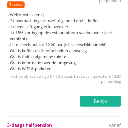
per persoon
Topdeal
Welkomstlekkernij
2x overnachting inclusief uitgebreid ontbijtbuffet
1x heerlijk 3-gangen keuzediner
1x 15% korting op de restaurantnota van het diner (niet
verplicht)
Late check-out tot 12.00 uur (o.b.v. beschikbaarheid)
Gratis koffie- en theefaciliteiten aanwezig
Gratis fruit in algemene ruimte
Gratis informatie over de omgeving
Gratis WiFi & parkeren
excl. verblijfsbelasting à € 1,70 p.p.p.n. & reserveringskosten € 12,95
per boeking
Bekijk
3-daags halfpension
vanaf