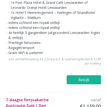
1x Post-Plaza Hotel & Grand Café Leeuwarden of
Leonardo Oranje Hotel Leeuwarden
1x Hotel ’t Heerenlogement – Harlingen of Strandhotel
Vigilante – Makkum
Iedere ochtend een royaal ontbijt
Iedere ochtend een royaal ontbijt
4x heerlijk 3-gangendiner (uitgezonderd Leeuwarden: logies
& ontbijt)
Prachtige fietsroutes
Bagagetransport
Gratis WiFi & parkeren
excl. verblijfsbelasting à € 2,50 p.p.p.n. & reserveringskosten € 12,95
per boeking
Bekijk
7-daagse fietsvakantie
vanaf
Kustroute Zuid | Den
€1.159,00