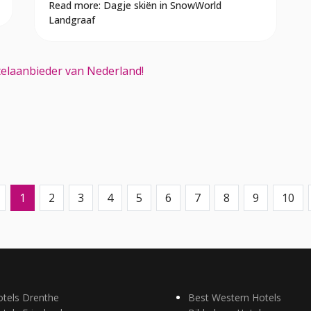
Read more: Dagje skiën in SnowWorld
Landgraaf
otelaanbieder van Nederland!
1
2
3
4
5
6
7
8
9
10
otels Drenthe
Best Western Hotels