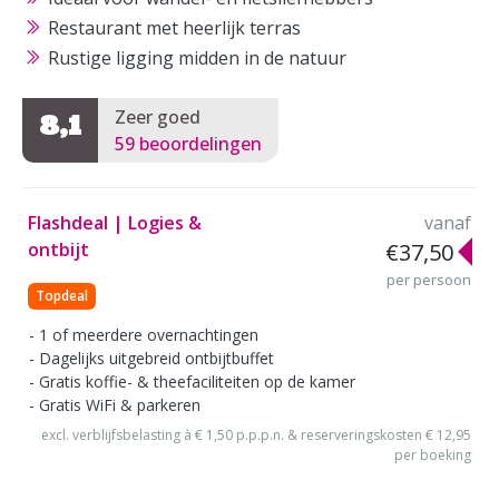
Restaurant met heerlijk terras
Rustige ligging midden in de natuur
Zeer goed
8,1
59 beoordelingen
Flashdeal | Logies &
vanaf
ontbijt
€37,50
per persoon
Topdeal
1 of meerdere overnachtingen
Dagelijks uitgebreid ontbijtbuffet
Gratis koffie- & theefaciliteiten op de kamer
Gratis WiFi & parkeren
excl. verblijfsbelasting à € 1,50 p.p.p.n. & reserveringskosten € 12,95
per boeking