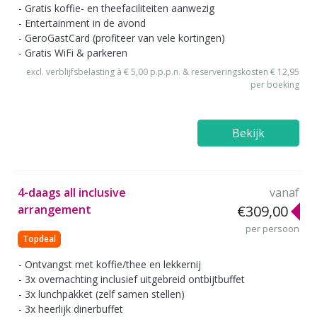
Gratis koffie- en theefaciliteiten aanwezig
Entertainment in de avond
GeroGastCard (profiteer van vele kortingen)
Gratis WiFi & parkeren
excl. verblijfsbelasting à € 5,00 p.p.p.n. & reserveringskosten € 12,95
per boeking
Bekijk
4-daags all inclusive
vanaf
arrangement
€309,00
per persoon
Topdeal
Ontvangst met koffie/thee en lekkernij
3x overnachting inclusief uitgebreid ontbijtbuffet
3x lunchpakket (zelf samen stellen)
3x heerlijk dinerbuffet