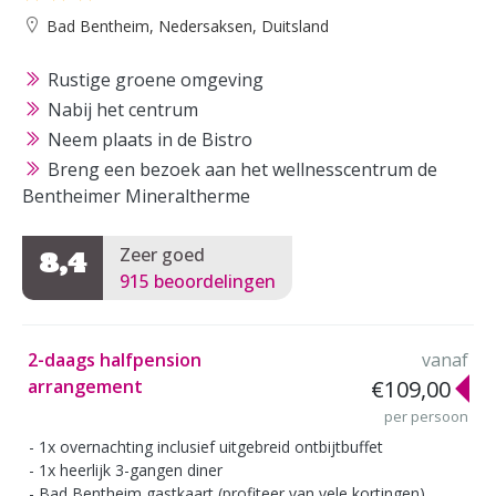
Bad Bentheim, Nedersaksen, Duitsland
Rustige groene omgeving
Nabij het centrum
Neem plaats in de Bistro
Breng een bezoek aan het wellnesscentrum de
Bentheimer Mineraltherme
Zeer goed
8,4
915 beoordelingen
2-daags halfpension
vanaf
arrangement
€109,00
per persoon
1x overnachting inclusief uitgebreid ontbijtbuffet
1x heerlijk 3-gangen diner
Bad Bentheim gastkaart (profiteer van vele kortingen)