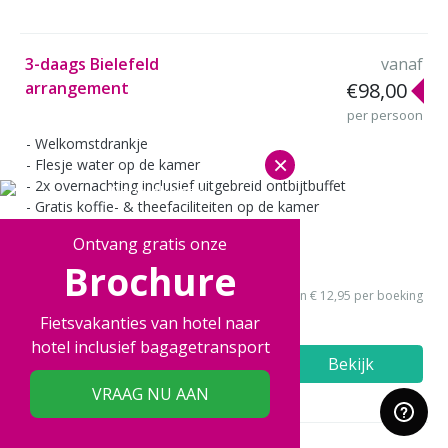
3-daags Bielefeld
vanaf
arrangement
€98,00
per persoon
Welkomstdrankje
×
Flesje water op de kamer
2x overnachting inclusief uitgebreid ontbijtbuffet
Gratis koffie- & theefaciliteiten op de kamer
Gratis informatie over de omgeving
Ontvang gratis onze
Gratis stadsplattegrond
Brochure
Gratis WiFi & parkeren
excl. reserveringskosten € 12,95 per boeking
Fietsvakanties van hotel naar
hotel inclusief bagagetransport
Bekijk
VRAAG NU AAN