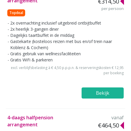
arrangement
€314,50
per persoon
Topdeal
2x overnachting inclusief uitgebreid ontbijtbuffet
2x heerlijk 3-gangen diner
Dagelijks taartbuffet in de middag
Gastekarte (kosteloos reizen met bus en/of trein naar
Koblenz & Cochem)
Gratis gebruik van wellnessfaciliteiten
Gratis WiFi & parkeren
excl. verblijfsbelasting à € 4,50 p.p.p.n. & reserveringskosten € 12,95
per boeking
Bekijk
4-daags halfpension
vanaf
arrangement
€464,50