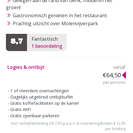
Gelegen aan de rand van Genk, middenin het
groen!
Gastronomisch genieten in het restaurant
Prachtig uitzicht over Molenvijverpark
Fantastisch
8,7
1 beoordeling
Logies & ontbijt
vanaf
€64,50
per persoon
1 of meerdere overnachtingen
Dagelijks uitgebreid ontbijtbuffet
Gratis koffiefaciliteiten op de kamer
Gratis WiFi
Gratis openbaar parkeren
excl. verblijfsbelasting à € 7,50 p.p.p.n. & reserveringskosten € 12,95
per boeking