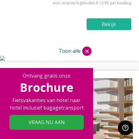
excl. reserveringskosten € 12,95 per boeking
Bekijk
×
Toon alle
Ontvang gratis onze
Brochure
Fietsvakanties van hotel naar
hotel inclusief bagagetransport
VRAAG NU AAN