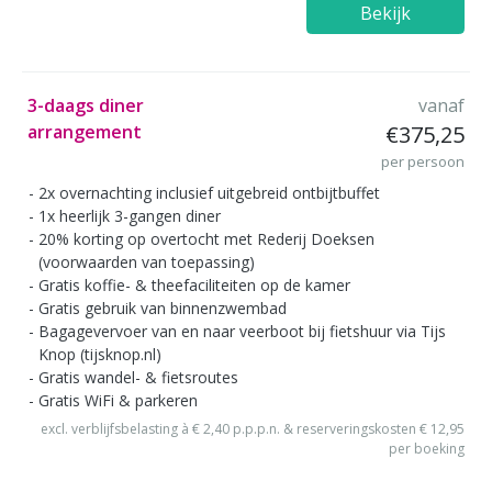
Bekijk
3-daags diner
vanaf
arrangement
€375,25
per persoon
2x overnachting inclusief uitgebreid ontbijtbuffet
1x heerlijk 3-gangen diner
20% korting op overtocht met Rederij Doeksen
(voorwaarden van toepassing)
Gratis koffie- & theefaciliteiten op de kamer
Gratis gebruik van binnenzwembad
Bagagevervoer van en naar veerboot bij fietshuur via Tijs
Knop (tijsknop.nl)
Gratis wandel- & fietsroutes
Gratis WiFi & parkeren
excl. verblijfsbelasting à € 2,40 p.p.p.n. & reserveringskosten € 12,95
per boeking