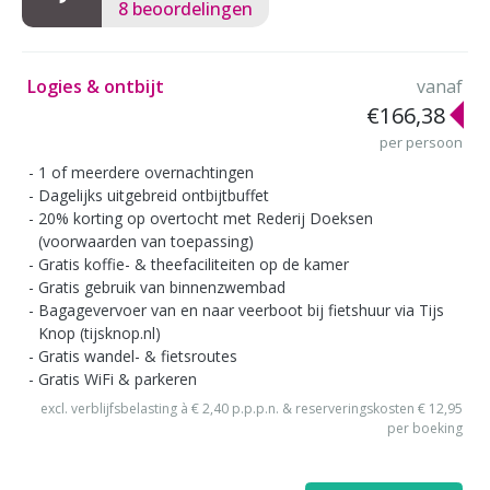
8 beoordelingen
Logies & ontbijt
vanaf
€166,38
per persoon
1 of meerdere overnachtingen
Dagelijks uitgebreid ontbijtbuffet
20% korting op overtocht met Rederij Doeksen
(voorwaarden van toepassing)
Gratis koffie- & theefaciliteiten op de kamer
Gratis gebruik van binnenzwembad
Bagagevervoer van en naar veerboot bij fietshuur via Tijs
Knop (tijsknop.nl)
Gratis wandel- & fietsroutes
Gratis WiFi & parkeren
excl. verblijfsbelasting à € 2,40 p.p.p.n. & reserveringskosten € 12,95
per boeking