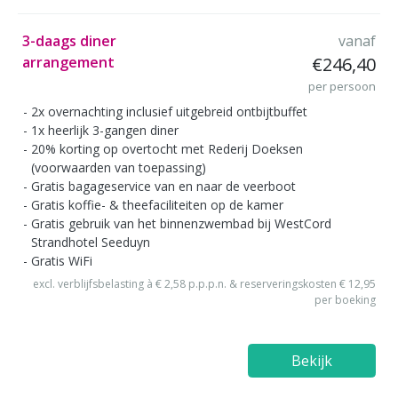
3-daags diner
vanaf
arrangement
€246,40
per persoon
2x overnachting inclusief uitgebreid ontbijtbuffet
1x heerlijk 3-gangen diner
20% korting op overtocht met Rederij Doeksen
(voorwaarden van toepassing)
Gratis bagageservice van en naar de veerboot
Gratis koffie- & theefaciliteiten op de kamer
Gratis gebruik van het binnenzwembad bij WestCord
Strandhotel Seeduyn
Gratis WiFi
excl. verblijfsbelasting à € 2,58 p.p.p.n. & reserveringskosten € 12,95
per boeking
Bekijk