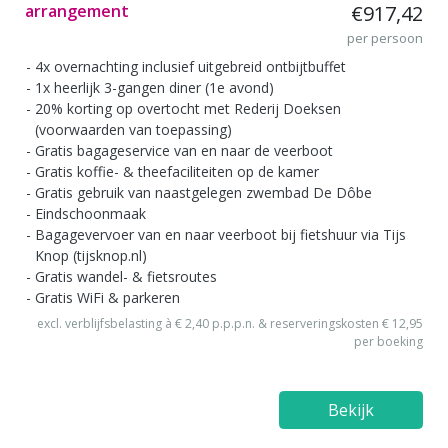
arrangement
€917,42
per persoon
4x overnachting inclusief uitgebreid ontbijtbuffet
1x heerlijk 3-gangen diner (1e avond)
20% korting op overtocht met Rederij Doeksen
(voorwaarden van toepassing)
Gratis bagageservice van en naar de veerboot
Gratis koffie- & theefaciliteiten op de kamer
Gratis gebruik van naastgelegen zwembad De Dôbe
Eindschoonmaak
Bagagevervoer van en naar veerboot bij fietshuur via Tijs
Knop (tijsknop.nl)
Gratis wandel- & fietsroutes
Gratis WiFi & parkeren
excl. verblijfsbelasting à € 2,40 p.p.p.n. & reserveringskosten € 12,95
per boeking
Bekijk