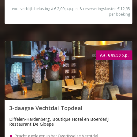
excl. verblijfsbelasting à € 2,00 p.p.p.n. & reserveringskosten € 12,95
per boeking
Topdeal
v.a. € 89,50 p.p.
3-daagse Vechtdal Topdeal
Diffelen-Hardenberg, Boutique Hotel en Boerderij
Restaurant De Gloepe
Prachtig gelegen in het Overijsselse Vechtdal