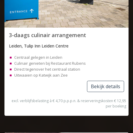
3-daags culinair arrangement
Leiden, Tulip Inn Leiden Centre
Centraal gelegen in Leiden
Culinair genieten bij Restaurant Rubens
Direct tegenover het centraal station
Uitwaaien op Katwijk aan Zee
Bekijk details
excl. verblijfsbelasting à € 4,70 p.p.p.n. & reserveringskosten € 12,95
per boeking