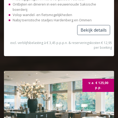
Ontbijten en dineren in een eeuwenoude Saksische
boerderij
Volop wandel- en fietsmogelijkheden
Nabij toeristische stadjes Hardenberg en Ommen
Bekijk details
excl. verblijfsbelasting à € 3,45 p.p.p.n. & reserveringskosten € 12,95
per boeking
v.a. € 125,00
p.p.