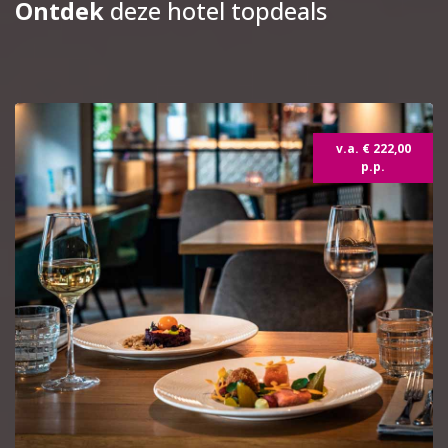
Ontdek
deze hotel topdeals
v.a. € 222,00
p.p.