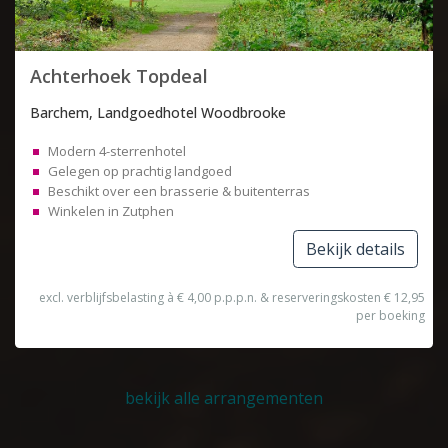
Achterhoek Topdeal
Barchem, Landgoedhotel Woodbrooke
Modern 4-sterrenhotel
Gelegen op prachtig landgoed
Beschikt over een brasserie & buitenterras
Winkelen in Zutphen
Bekijk details
excl. verblijfsbelasting à € 4,00 p.p.p.n. & reserveringskosten € 12,95
per boeking
bekijk alle arrangementen