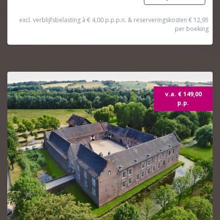
excl. verblijfsbelasting à € 4,00 p.p.p.n. & reserveringskosten € 12,95
per boeking
v.a. € 149,00
p.p.