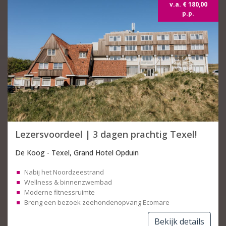
v.a. € 180,00
p.p.
Lezersvoordeel | 3 dagen prachtig Texel!
De Koog - Texel, Grand Hotel Opduin
Nabij het Noordzeestrand
Wellness & binnenzwembad
Moderne fitnessruimte
Breng een bezoek zeehondenopvang Ecomare
Bekijk details