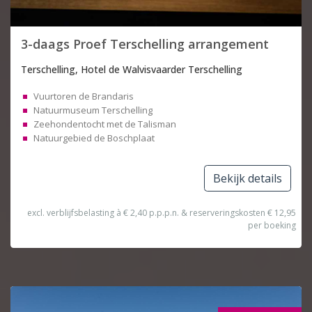
3-daags Proef Terschelling arrangement
Terschelling, Hotel de Walvisvaarder Terschelling
Vuurtoren de Brandaris
Natuurmuseum Terschelling
Zeehondentocht met de Talisman
Natuurgebied de Boschplaat
Bekijk details
excl. verblijfsbelasting à € 2,40 p.p.p.n. & reserveringskosten € 12,95
per boeking