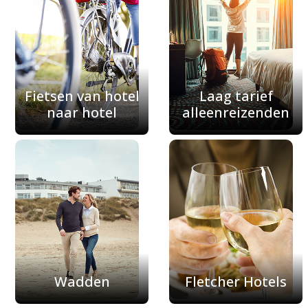
Fietsen van hotel
Laag tarief
naar hotel
alleenreizenden
Wadden
Fletcher Hotels