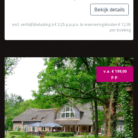
Bekijk details
excl. verblijfsbelasting à € 3,25 p.p.p.n. & reserveringskosten € 12,95
per boeking
Topdeal
v.a. € 199,00
p.p.