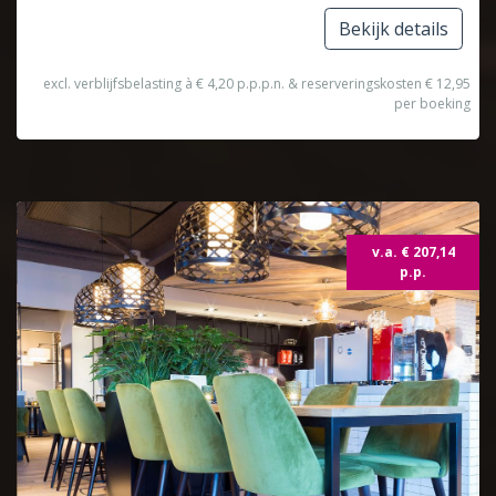
Bekijk details
excl. verblijfsbelasting à € 4,20 p.p.p.n. & reserveringskosten € 12,95
per boeking
v.a. € 207,14
p.p.