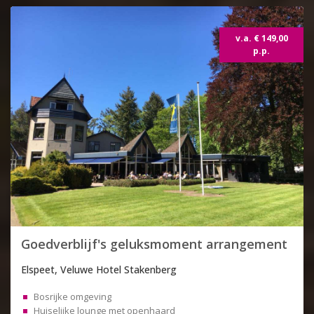
Topdeal
v.a. € 149,00
p.p.
Goedverblijf's geluksmoment arrangement
Elspeet, Veluwe Hotel Stakenberg
Bosrijke omgeving
Huiselijke lounge met openhaard