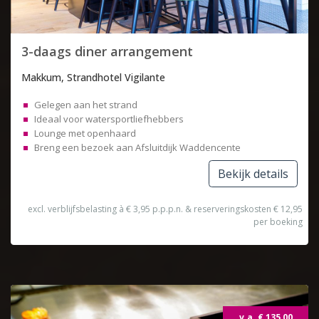
3-daags diner arrangement
Makkum, Strandhotel Vigilante
Gelegen aan het strand
Ideaal voor watersportliefhebbers
Lounge met openhaard
Breng een bezoek aan Afsluitdijk Waddencente
Bekijk details
excl. verblijfsbelasting à € 3,95 p.p.p.n. & reserveringskosten € 12,95
per boeking
v.a. € 135,00