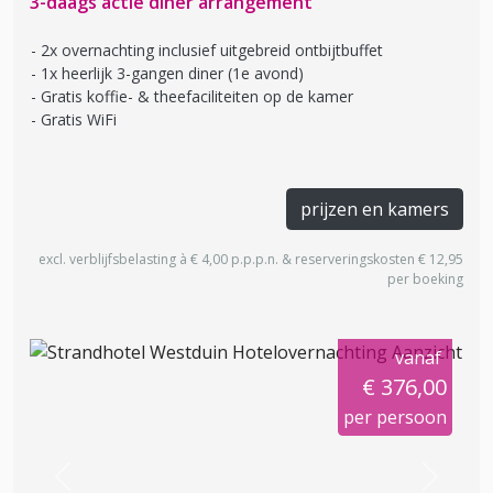
3-daags actie diner arrangement
2x overnachting inclusief uitgebreid ontbijtbuffet
1x heerlijk 3-gangen diner (1e avond)
Gratis koffie- & theefaciliteiten op de kamer
Gratis WiFi
prijzen en kamers
excl. verblijfsbelasting à € 4,00 p.p.p.n. & reserveringskosten € 12,95
per boeking
vanaf
€ 376,00
per persoon
Previous
Next