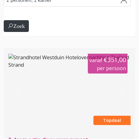
Zoek
€351,00
vanaf
per persoon
Previous
Next
Topdeal