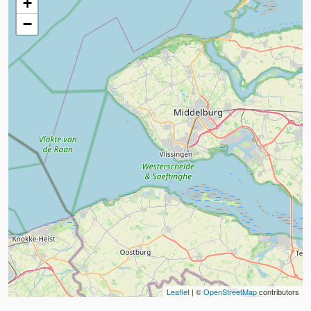
+
−
Leaflet
| ©
OpenStreetMap
contributors