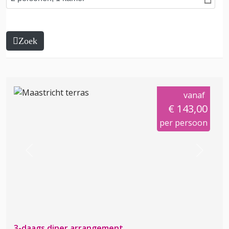
Zoek
vanaf
€ 143,00
per persoon
Previous
Next
3-daags diner arrangement