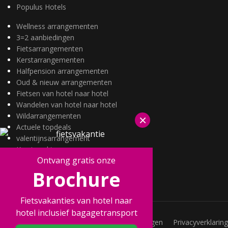
Populus Hotels
Wellness arrangementen
3=2 aanbiedingen
Fietsarrangementen
Kerstarrangementen
Halfpension arrangementen
Oud & nieuw arrangementen
Fietsen van hotel naar hotel
Wandelen van hotel naar hotel
Wildarrangementen
×
Actuele topdeals
valentijnsarrangement
Kerstmarkten
Ontvang gratis onze
Fietsvakanties
Brochure
Wandelvakanties
Fietsvakanties van hotel naar
hotel inclusief bagagetransport
Vacatures
Veelgestelde vragen
Privacyverklaring