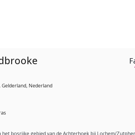
dbrooke
F
Gelderland, Nederland
ras
et bosrijke gebied van de Achterhoek bij Lochem/Zutphen, 