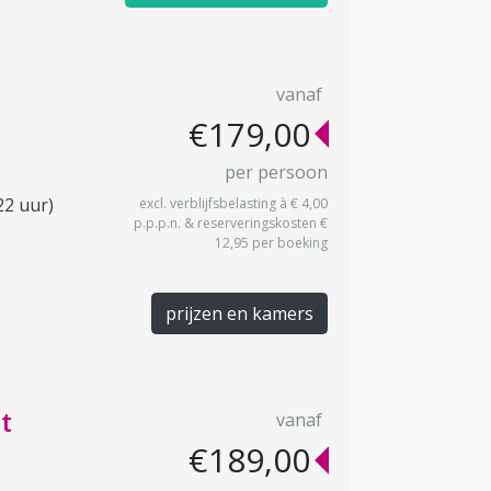
vanaf
€179,00
per persoon
22 uur)
excl. verblijfsbelasting à € 4,00
p.p.p.n. & reserveringskosten €
12,95 per boeking
prijzen en kamers
t
vanaf
€189,00