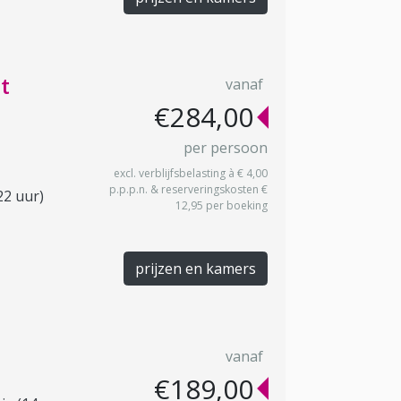
t
vanaf
€284,00
per persoon
excl. verblijfsbelasting à € 4,00
p.p.p.n. & reserveringskosten €
22 uur)
12,95 per boeking
prijzen en kamers
vanaf
€189,00