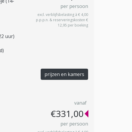
je (14-
per persoon
excl. verblijfsbelasting à € 4,00
p.p.p.n. & reserveringskosten €
12,95 per boeking
22 uur)
d)
prijzen en kamers
vanaf
€331,00
per persoon