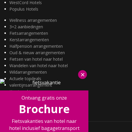
WestCord Hotels
Populus Hotels
Wellness arrangementen
3=2 aanbiedingen
Fietsarrangementen
Kerstarrangementen
Halfpension arrangementen
Oud & nieuw arrangementen
Fietsen van hotel naar hotel
Wandelen van hotel naar hotel
Wildarrangementen
×
Actuele topdeals
valentijnsarrangement
Kerstmarkten
Ontvang gratis onze
Fietsvakanties
Brochure
Wandelvakanties
Fietsvakanties van hotel naar
hotel inclusief bagagetransport