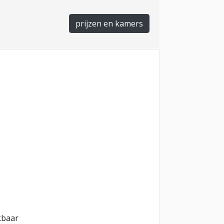
prijzen en kamers
kbaar