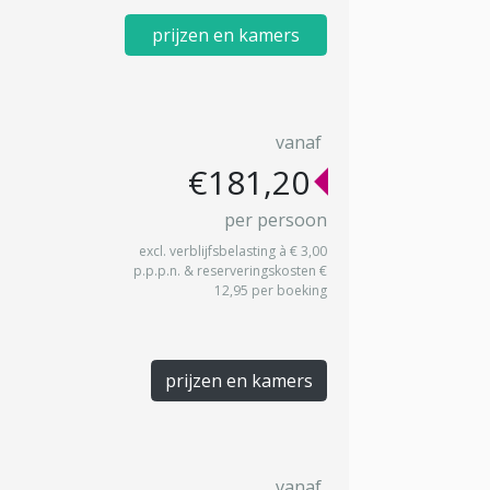
prijzen en kamers
vanaf
€181,20
per persoon
excl. verblijfsbelasting à € 3,00
p.p.p.n. & reserveringskosten €
12,95 per boeking
prijzen en kamers
vanaf