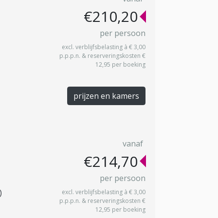
€210,20
per persoon
excl. verblijfsbelasting à € 3,00
p.p.p.n. & reserveringskosten €
12,95 per boeking
prijzen en kamers
vanaf
€214,70
per persoon
)
excl. verblijfsbelasting à € 3,00
p.p.p.n. & reserveringskosten €
12,95 per boeking