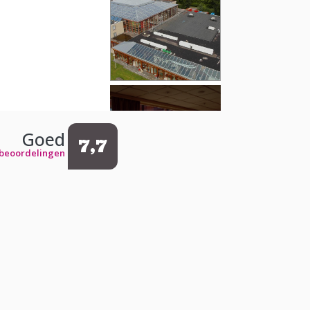
Goed
7,7
 beoordelingen