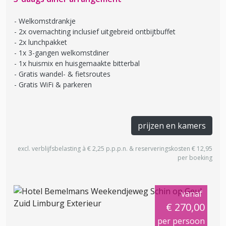
Welkomstdrankje
2x overnachting inclusief uitgebreid ontbijtbuffet
2x lunchpakket
1x 3-gangen welkomstdiner
1x huismix en huisgemaakte bitterbal
Gratis wandel- & fietsroutes
Gratis WiFi & parkeren
prijzen en kamers
excl. verblijfsbelasting à € 2,25 p.p.p.n. & reserveringskosten € 12,95
per boeking
vanaf
€ 270,00
per persoon