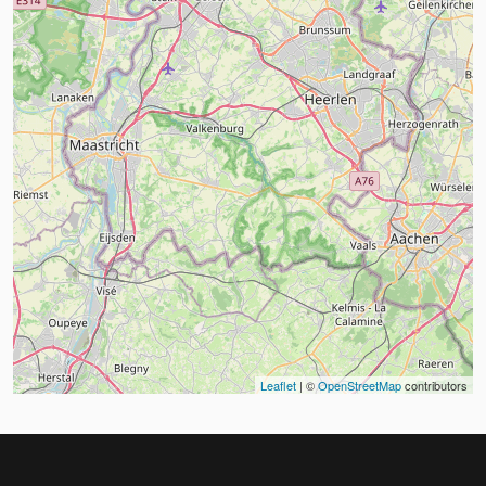
Leaflet
| ©
OpenStreetMap
contributors