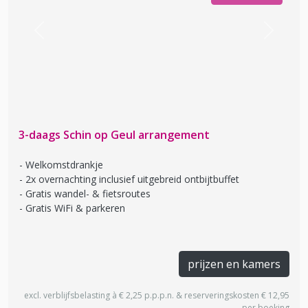
Previous
Next
3-daags Schin op Geul arrangement
Welkomstdrankje
2x overnachting inclusief uitgebreid ontbijtbuffet
Gratis wandel- & fietsroutes
Gratis WiFi & parkeren
prijzen en kamers
excl. verblijfsbelasting à € 2,25 p.p.p.n. & reserveringskosten € 12,95
per boeking