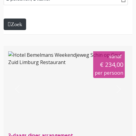
Zoek
vanaf
€ 234,00
per persoon
Previous
Next
3-daags diner arrangement