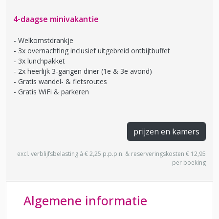
4-daagse minivakantie
Welkomstdrankje
3x overnachting inclusief uitgebreid ontbijtbuffet
3x lunchpakket
2x heerlijk 3-gangen diner (1e & 3e avond)
Gratis wandel- & fietsroutes
Gratis WiFi & parkeren
prijzen en kamers
excl. verblijfsbelasting à € 2,25 p.p.p.n. & reserveringskosten € 12,95
per boeking
Algemene informatie