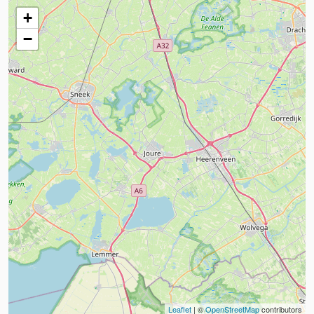
+
−
Leaflet
| ©
OpenStreetMap
contributors