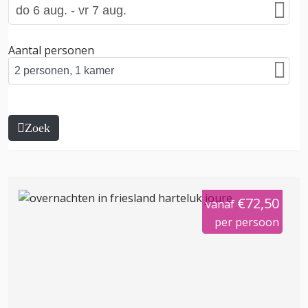
Aantal personen
Zoek
€72,50
vanaf
per persoon