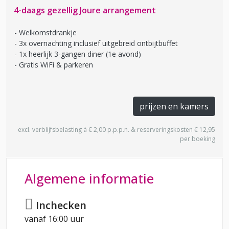
4-daags gezellig Joure arrangement
Welkomstdrankje
3x overnachting inclusief uitgebreid ontbijtbuffet
1x heerlijk 3-gangen diner (1e avond)
Gratis WiFi & parkeren
prijzen en kamers
excl. verblijfsbelasting à € 2,00 p.p.p.n. & reserveringskosten € 12,95
per boeking
Algemene informatie
Inchecken
vanaf 16:00 uur