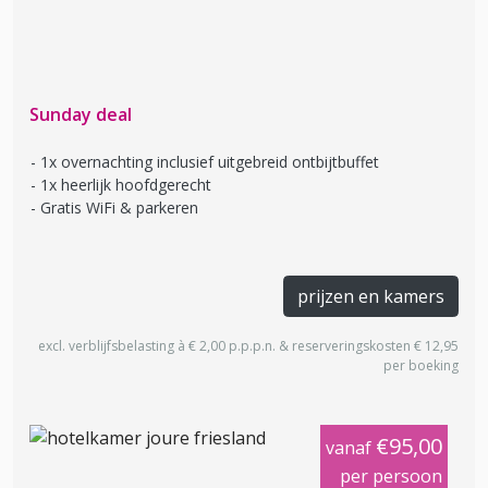
Sunday deal
1x overnachting inclusief uitgebreid ontbijtbuffet
1x heerlijk hoofdgerecht
Gratis WiFi & parkeren
prijzen en kamers
excl. verblijfsbelasting à € 2,00 p.p.p.n. & reserveringskosten € 12,95
per boeking
€95,00
vanaf
per persoon