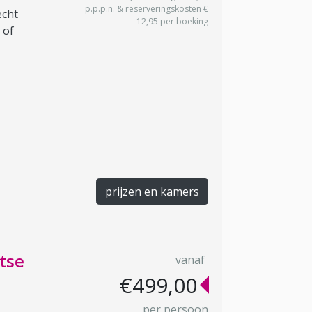
p.p.p.n. & reserveringskosten €
echt
12,95 per boeking
 of
prijzen en kamers
tse
vanaf
€499,00
per persoon