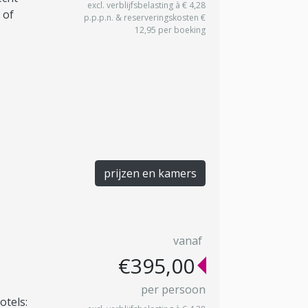
excl. verblijfsbelasting à € 4,28
 of
p.p.p.n. & reserveringskosten €
12,95 per boeking
prijzen en kamers
vanaf
€395,00
per persoon
otels: