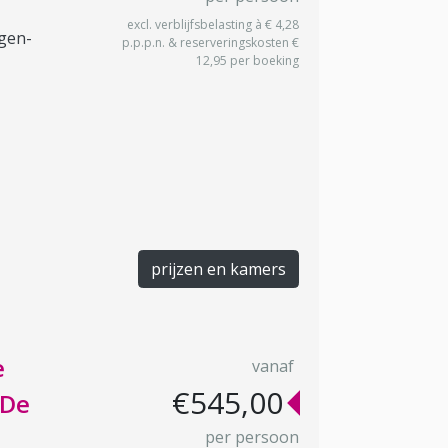
excl. verblijfsbelasting à € 4,28
rgen-
p.p.p.n. & reserveringskosten €
12,95 per boeking
prijzen en kamers
e
vanaf
€545,00
 De
per persoon