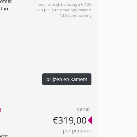
otels:
excl. verblijfsbelasting à € 4,28
t in
p.p.p.n. & reserveringskosten €
12,95 per boeking
prijzen en kamers
e
vanaf
€319,00
per persoon
echt