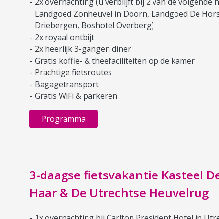
2x overnachting (u verblijft bij 2 van de volgende h
Landgoed Zonheuvel in Doorn, Landgoed De Hors
Driebergen, Boshotel Overberg)
2x royaal ontbijt
2x heerlijk 3-gangen diner
Gratis koffie- & theefaciliteiten op de kamer
Prachtige fietsroutes
Bagagetransport
Gratis WiFi & parkeren
Programma
3-daagse fietsvakantie Kasteel D
Haar & De Utrechtse Heuvelrug
1x overnachting bij Carlton President Hotel in Utr