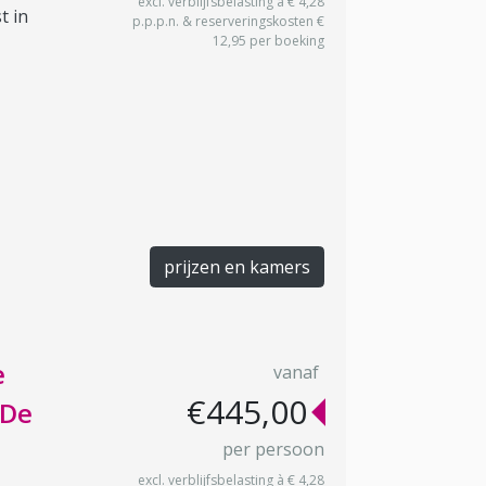
excl. verblijfsbelasting à € 4,28
t in
p.p.p.n. & reserveringskosten €
12,95 per boeking
prijzen en kamers
e
vanaf
€445,00
 De
per persoon
excl. verblijfsbelasting à € 4,28