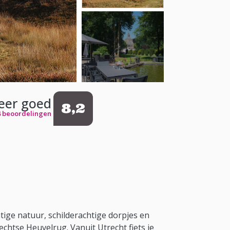
eer goed
8,2
4 beoordelingen
tige natuur, schilderachtige dorpjes en
echtse Heuvelrug. Vanuit Utrecht fiets je