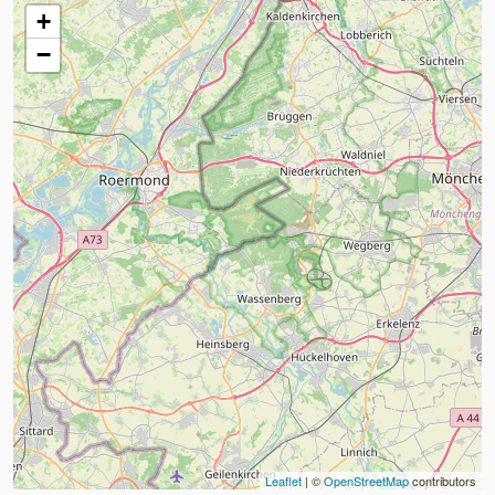
+
−
Leaflet
| ©
OpenStreetMap
contributors