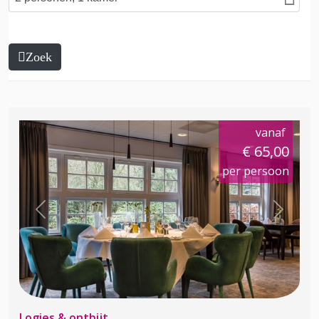
Zoek
vanaf
€ 65,00
per persoon
Previous
Next
Logies & ontbijt