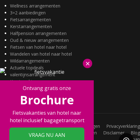
Wellness arrangementen
3=2 aanbiedingen
Fietsarrangementen
Kerstarrangementen
Halfpension arrangementen
Oud & nieuw arrangementen
Fietsen van hotel naar hotel
Wandelen van hotel naar hotel
Wildarrangementen
×
Actuele topdeals
valentijnsarrangement
Kerstmarkten
Ontvang gratis onze
Fietsvakanties
Brochure
Wandelvakanties
Fietsvakanties van hotel naar
hotel inclusief bagagetransport
Vacatures
Veelgestelde vragen
Privacyverklaring
Joint Promotions
Acties
Voorwaarden
Disclaimer
Blog
VRAAG NU AAN
Sitemap