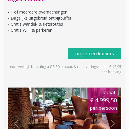
1 of meerdere overnachtingen
Dagelijks uitgebreid ontbijtbuffet
Gratis wandel- & fietsroutes
Gratis WiFi & parkeren
prijzen en kamers
excl. verblijfsbelasting à € 3,30 p.p.p.n. & reserveringskosten € 12,95
per boeking
vanaf
€ 4.999,50
per persoon
Previous
Next