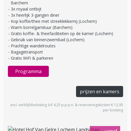
Barchem
3x royaal ontbijt
3x heerlijk 3-gangen diner
Kop koffie/thee met streeklekkernij (Lochem)
Warm borrelgarnituur (Barchem)
Gratis koffie- & theefaciliteiten op de kamer (Lochem)
Gebruik van binnenzwembad (Lochem)
Prachtige wandelroutes
Bagagetransport
Gratis WiFi & parkeren
Programma
prijzen en kamers
excl. verblijfsbelasting à € 4,25 p.p.p.n. & reserveringskosten € 12,95
per boeking