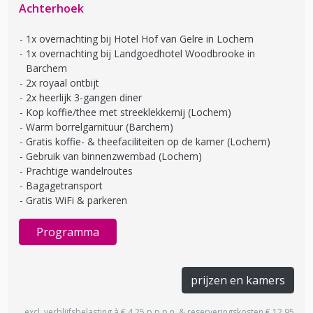
Achterhoek
1x overnachting bij Hotel Hof van Gelre in Lochem
1x overnachting bij Landgoedhotel Woodbrooke in
Barchem
2x royaal ontbijt
2x heerlijk 3-gangen diner
Kop koffie/thee met streeklekkernij (Lochem)
Warm borrelgarnituur (Barchem)
Gratis koffie- & theefaciliteiten op de kamer (Lochem)
Gebruik van binnenzwembad (Lochem)
Prachtige wandelroutes
Bagagetransport
Gratis WiFi & parkeren
Programma
prijzen en kamers
excl. verblijfsbelasting à € 4,25 p.p.p.n. & reserveringskosten € 12,95