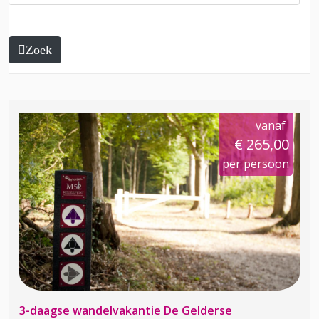
Zoek
vanaf
€ 265,00
per persoon
3-daagse wandelvakantie De Gelderse