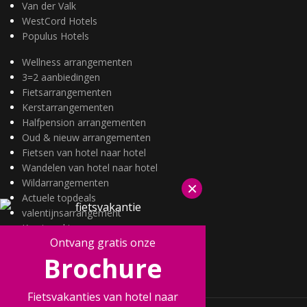
Van der Valk
WestCord Hotels
Populus Hotels
Wellness arrangementen
3=2 aanbiedingen
Fietsarrangementen
Kerstarrangementen
Halfpension arrangementen
Oud & nieuw arrangementen
Fietsen van hotel naar hotel
Wandelen van hotel naar hotel
Wildarrangementen
×
Actuele topdeals
valentijnsarrangement
Kerstmarkten
Ontvang gratis onze
Fietsvakanties
Brochure
Wandelvakanties
Fietsvakanties van hotel naar