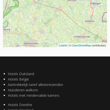
Leaflet
| ©
OpenStreetMap
contributors
Hotels Duitsland
Hotels België
Aantrekkelijk tarief alleenreizenden
Huisdieren welkom
Hotels met mindervalide kamers
Hotels Drenthe