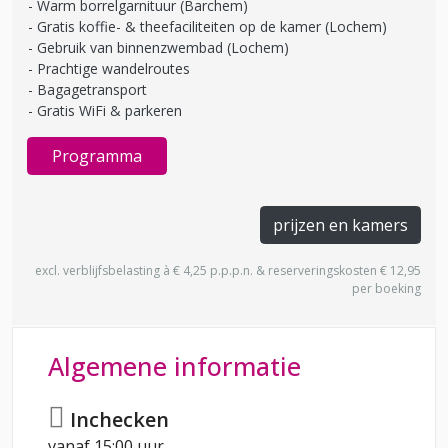
Warm borrelgarnituur (Barchem)
Gratis koffie- & theefaciliteiten op de kamer (Lochem)
Gebruik van binnenzwembad (Lochem)
Prachtige wandelroutes
Bagagetransport
Gratis WiFi & parkeren
Programma
prijzen en kamers
excl. verblijfsbelasting à € 4,25 p.p.p.n. & reserveringskosten € 12,95
per boeking
Algemene informatie
Inchecken
vanaf 15:00 uur