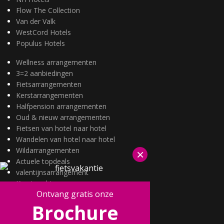
Flow The Collection
Van der Valk
WestCord Hotels
Populus Hotels
Wellness arrangementen
3=2 aanbiedingen
Fietsarrangementen
Kerstarrangementen
Halfpension arrangementen
Oud & nieuw arrangementen
Fietsen van hotel naar hotel
Wandelen van hotel naar hotel
Wildarrangementen
×
Actuele topdeals
valentijnsarrangement
Kerstmarkten
Ontvang gratis onze
Fietsvakanties
Brochure
Wandelvakanties