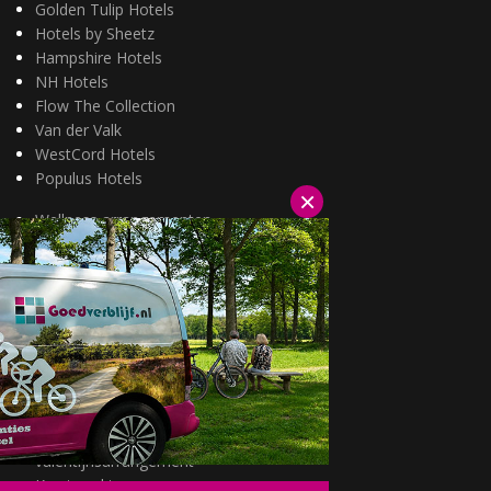
Golden Tulip Hotels
Hotels by Sheetz
Hampshire Hotels
NH Hotels
Flow The Collection
Van der Valk
WestCord Hotels
Populus Hotels
×
Wellness arrangementen
3=2 aanbiedingen
Fietsarrangementen
Kerstarrangementen
Halfpension arrangementen
Oud & nieuw arrangementen
Fietsen van hotel naar hotel
Wandelen van hotel naar hotel
Wildarrangementen
Actuele topdeals
valentijnsarrangement
Kerstmarkten