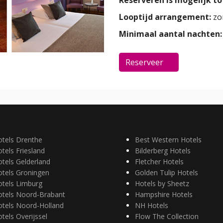
Looptijd arrangement:
zo
Minimaal aantal nachten:
Reserveer
otels Drenthe
Best Western Hotels
tels Friesland
Bilderberg Hotels
tels Gelderland
Fletcher Hotels
otels Groningen
Golden Tulip Hotels
otels Limburg
Hotels by Sheetz
otels Noord-Brabant
Hampshire Hotels
otels Noord-Holland
NH Hotels
tels Overijssel
Flow The Collection