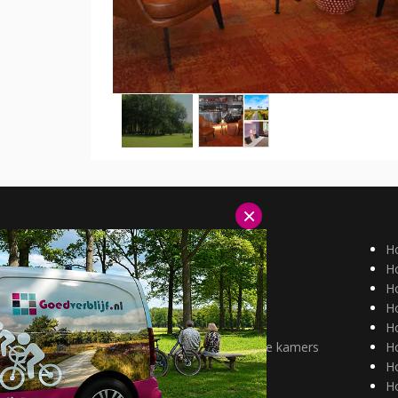
×
Hotels Duitsland
H
Hotels België
Ho
Aantrekkelijk tarief
Ho
alleenreizenden
H
Huisdieren welkom
H
Hotels met mindervalide kamers
H
H
Ho