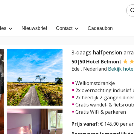
ies
Nieuwsbrief
Contact
Cadeaubon
3-daags halfpension ar
50|50 Hotel Belmont
Ede
,
Nederland
Bekijk hote
Welkomstdrankje
2x overnachting inclusief 
2x heerlijk 2-gangen dine
Gratis wandel- & fietsrout
Gratis WiFi & parkeren
Prijs vanaf:
€ 145,00 per a
Reserveren is mogelijk tot