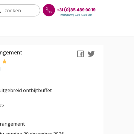
rangement
l
uitgebreid ontbijtbuffet
r
es
rrangement
 :
zondag 20 december 2026