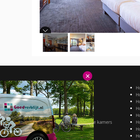
×
Hotels Duitsland
H
Hotels België
Ho
Aantrekkelijk tarief
Ho
alleenreizenden
H
Huisdieren welkom
H
Hotels met mindervalide kamers
H
H
Ho