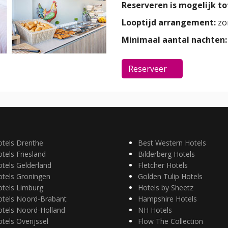
Reserveren is mogelijk tot
Looptijd arrangement:
zo
Minimaal aantal nachten:
Reserveer
otels Drenthe
Best Western Hotels
tels Friesland
Bilderberg Hotels
tels Gelderland
Fletcher Hotels
otels Groningen
Golden Tulip Hotels
otels Limburg
Hotels by Sheetz
otels Noord-Brabant
Hampshire Hotels
otels Noord-Holland
NH Hotels
tels Overijssel
Flow The Collection