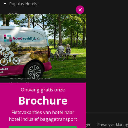
Populus Hotels
×
Wellness arrangementen
3=2 aanbiedingen
Fietsarrangementen
Kerstarrangementen
Halfpension arrangementen
Oud & nieuw arrangementen
Fietsen van hotel naar hotel
Wandelen van hotel naar hotel
Wildarrangementen
Actuele topdeals
valentijnsarrangement
Kerstmarkten
Ontvang gratis onze
Fietsvakanties
Brochure
Wandelvakanties
Fietsvakanties van hotel naar
hotel inclusief bagagetransport
Vacatures
Veelgestelde vragen
Privacyverklaring