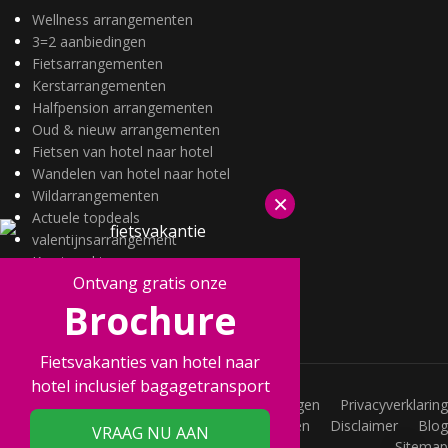
Wellness arrangementen
3=2 aanbiedingen
Fietsarrangementen
Kerstarrangementen
Halfpension arrangementen
Oud & nieuw arrangementen
Fietsen van hotel naar hotel
Wandelen van hotel naar hotel
Wildarrangementen
×
Actuele topdeals
valentijnsarrangement
Kerstmarkten
Ontvang gratis onze
Fietsvakanties
Brochure
Wandelvakanties
Fietsvakanties van hotel naar
hotel inclusief bagagetransport
Vacatures
Veelgestelde vragen
Privacyverklaring
Joint Promotions
Acties
Voorwaarden
Disclaimer
Blog
VRAAG NU AAN
Sitemap