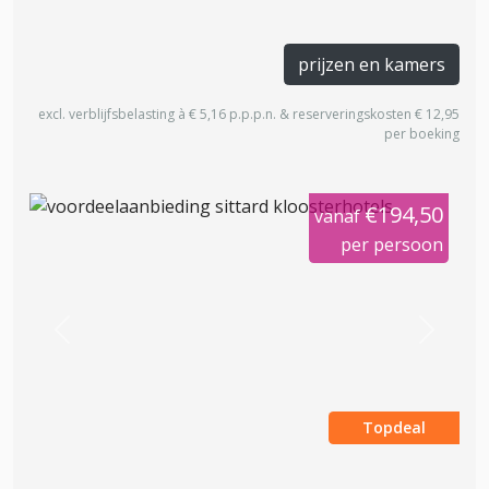
prijzen en kamers
excl. verblijfsbelasting à € 5,16 p.p.p.n. & reserveringskosten € 12,95
per boeking
€194,50
vanaf
per persoon
Previous
Next
Topdeal