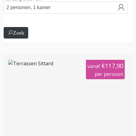
Zoek
€117,90
vanaf
per persoon