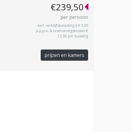
€239,50
per persoon
excl. verblijfsbelasting à € 3,30
p.p.p.n. & reserveringskosten €
12,95 per boeking
prijzen en kamers