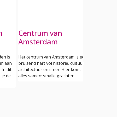
m
Centrum van
Circuit 
Amsterdam
Zandvo
en is
Het centrum van Amsterdam is een
Circuit Zandv
um aan
bruisend hart vol historie, cultuur,
in de duinen 
In dit
architectuur en sfeer. Hier komt
kust, is dé pl
 je de
alles samen: smalle grachten,…
spanning en 
samenkomen.