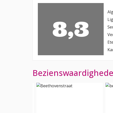
Al
8,3
Li
Se
Ve
Et
Ka
Bezienswaardigheden