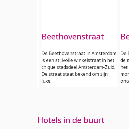
yp markt
Beethovenstraat
Be
rkt in
De Beethovenstraat in Amsterdam
De 
 bekendste en
is een stijlvolle winkelstraat in het
de 
t van Nederland.
chique stadsdeel Amsterdam-Zuid.
het
uisende wijk De
De straat staat bekend om zijn
mon
l…
luxe…
ont
Hotels in de buurt