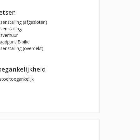
ietsen
senstalling (afgesloten)
senstalling
tsverhuur
aadpunt E-bike
senstalling (overdekt)
oegankelijkheid
toeltoegankelijk