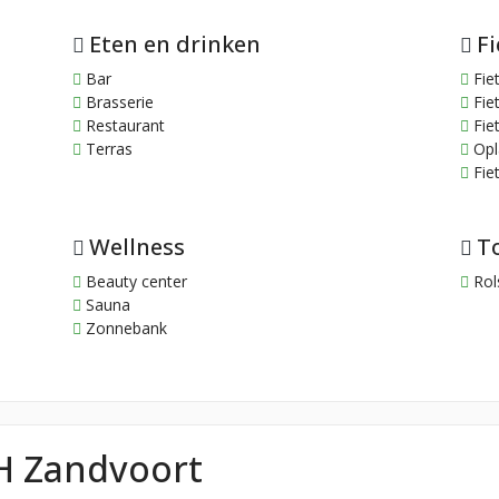
Eten en drinken
F
Bar
Fiet
Brasserie
Fiet
Restaurant
Fie
Terras
Opl
Fiet
Wellness
T
Beauty center
Rols
Sauna
Zonnebank
H Zandvoort