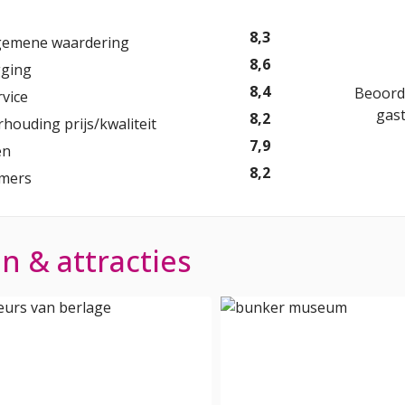
8,3
gemene waardering
8,6
gging
8,4
Beoord
rvice
gas
8,2
rhouding prijs/kwaliteit
7,9
en
8,2
mers
 & attracties