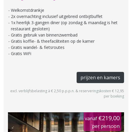
Welkomstdrankje
2x overnachting inclusief uitgebreid ontbijtbuffet
1x heerlijk 3-gangen diner (op zondag & maandag is het
restaurant gesloten)
Gratis gebruik van binnenzwembad
Gratis koffie- & theefaciliteiten op de kamer
Gratis wandel- & fietsroutes
Gratis WiFi
prijzen en kamers
excl. verblijfsbelasting à € 2,50 p.p.p.n. & reserveringskosten € 12,95
per boeking
€219,00
vanaf
per persoon