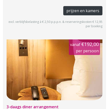
prijzen en kamers
excl. verblijfsbelasting à € 2,50 p.p.p.n. & reserveringskosten € 12,95
per boeking
€192,00
vanaf
per persoon
3-daags diner arrangement