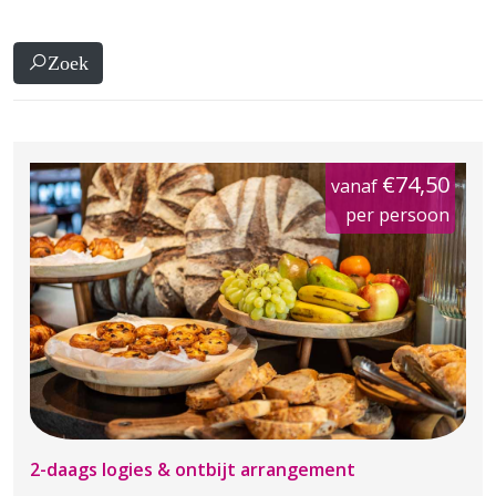
Zoek
€74,50
vanaf
per persoon
2-daags logies & ontbijt arrangement