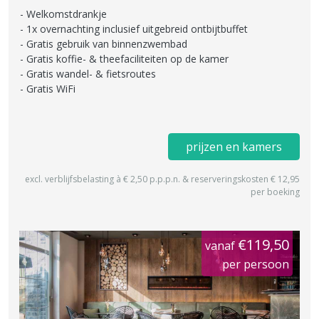
Welkomstdrankje
1x overnachting inclusief uitgebreid ontbijtbuffet
Gratis gebruik van binnenzwembad
Gratis koffie- & theefaciliteiten op de kamer
Gratis wandel- & fietsroutes
Gratis WiFi
prijzen en kamers
excl. verblijfsbelasting à € 2,50 p.p.p.n. & reserveringskosten € 12,95
per boeking
€119,50
vanaf
per persoon