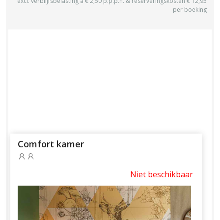
excl. verblijfsbelasting à € 2,50 p.p.p.n. & reserveringskosten € 12,95
per boeking
Comfort kamer
Niet beschikbaar