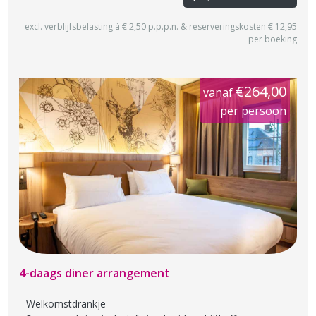
excl. verblijfsbelasting à € 2,50 p.p.p.n. & reserveringskosten € 12,95
per boeking
€264,00
vanaf
per persoon
4-daags diner arrangement
Welkomstdrankje