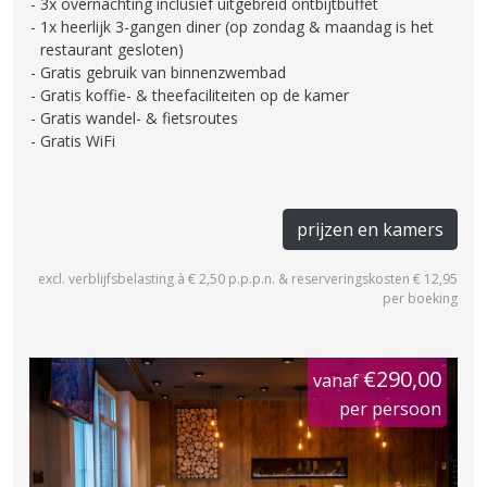
3x overnachting inclusief uitgebreid ontbijtbuffet
1x heerlijk 3-gangen diner (op zondag & maandag is het
restaurant gesloten)
Gratis gebruik van binnenzwembad
Gratis koffie- & theefaciliteiten op de kamer
Gratis wandel- & fietsroutes
Gratis WiFi
prijzen en kamers
excl. verblijfsbelasting à € 2,50 p.p.p.n. & reserveringskosten € 12,95
per boeking
€290,00
vanaf
per persoon