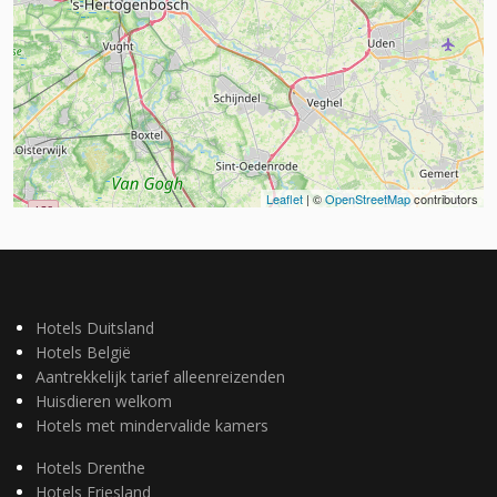
Leaflet
| ©
OpenStreetMap
contributors
Hotels Duitsland
Hotels België
Aantrekkelijk tarief alleenreizenden
Huisdieren welkom
Hotels met mindervalide kamers
Hotels Drenthe
Hotels Friesland