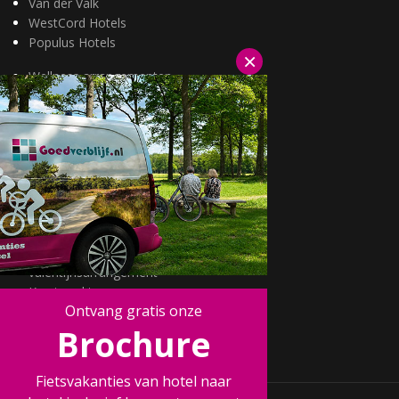
Van der Valk
WestCord Hotels
Populus Hotels
×
Wellness arrangementen
3=2 aanbiedingen
Fietsarrangementen
Kerstarrangementen
Halfpension arrangementen
Oud & nieuw arrangementen
Fietsen van hotel naar hotel
Wandelen van hotel naar hotel
Wildarrangementen
Actuele topdeals
valentijnsarrangement
Kerstmarkten
Ontvang gratis onze
Fietsvakanties
Brochure
Wandelvakanties
Fietsvakanties van hotel naar