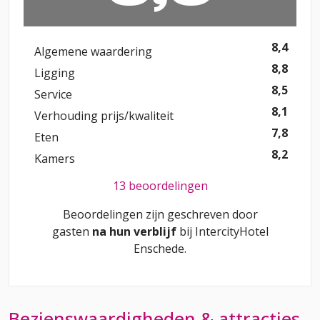
8,4
Algemene waardering
8,8
Ligging
8,5
Service
8,1
Verhouding prijs/kwaliteit
7,8
Eten
8,2
Kamers
13 beoordelingen
Beoordelingen zijn geschreven door
gasten
na hun verblijf
bij
IntercityHotel
Enschede
.
Bezienswaardigheden & attracties