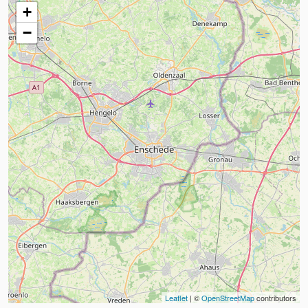
+
−
Leaflet
| ©
OpenStreetMap
contributors