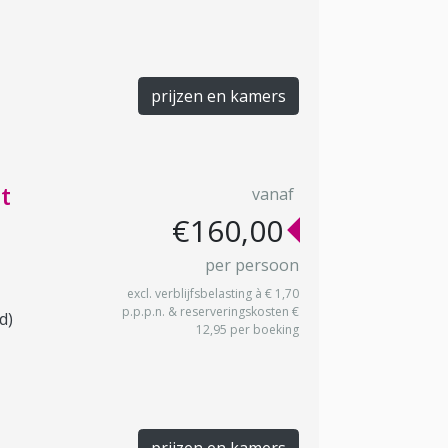
prijzen en kamers
t
vanaf
€160,00
per persoon
excl. verblijfsbelasting à € 1,70
p.p.p.n. & reserveringskosten €
d)
12,95 per boeking
prijzen en kamers