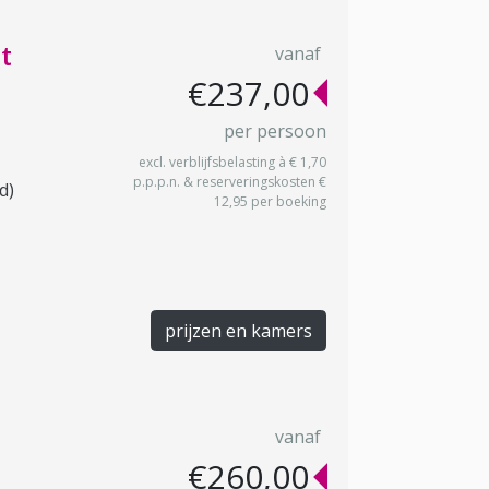
t
vanaf
€237,00
per persoon
excl. verblijfsbelasting à € 1,70
p.p.p.n. & reserveringskosten €
d)
12,95 per boeking
prijzen en kamers
vanaf
€260,00