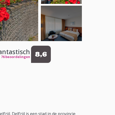
antastisch
8,6
76 beoordelingen
jl. Delfzijl is een stad in de provincie