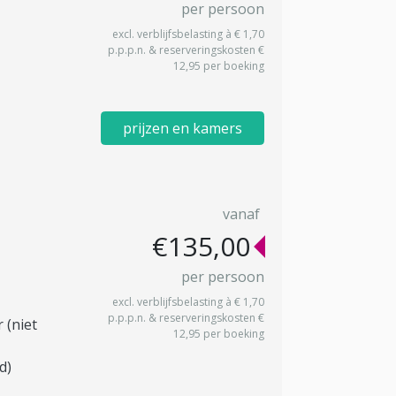
per persoon
excl. verblijfsbelasting à € 1,70
p.p.p.n. & reserveringskosten €
12,95 per boeking
prijzen en kamers
vanaf
€135,00
per persoon
excl. verblijfsbelasting à € 1,70
p.p.p.n. & reserveringskosten €
 (niet
12,95 per boeking
d)