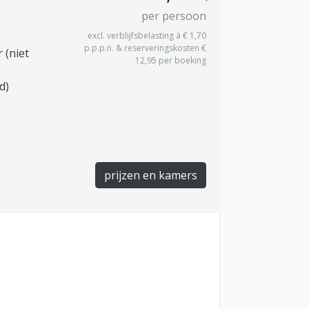
per persoon
excl. verblijfsbelasting à € 1,70
p.p.p.n. & reserveringskosten €
 (niet
12,95 per boeking
d)
prijzen en kamers