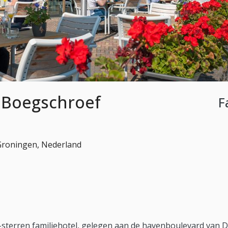
 Boegschroef
F
 Groningen, Nederland
terren familiehotel, gelegen aan de havenboulevard van Delfzi