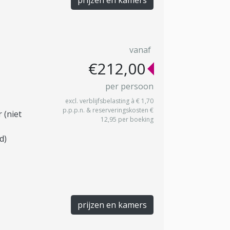
vanaf
€212,00
per persoon
excl. verblijfsbelasting à € 1,70
p.p.p.n. & reserveringskosten €
 (niet
12,95 per boeking
d)
prijzen en kamers