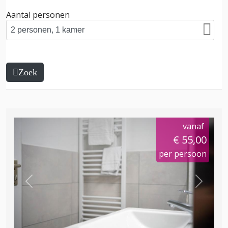
Aantal personen
Zoek
vanaf
€ 55,00
per persoon
Previous
Next