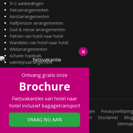
3=2 aanbiedingen
Fietsarrangementen
Kerstarrangementen
Halfpension arrangementen
Oud & nieuw arrangementen
Fietsen van hotel naar hotel
Wandelen van hotel naar hotel
Wildarrangementen
×
Actuele topdeals
valentijnsarrangement
Kerstmarkten
Ontvang gratis onze
Fietsvakanties
Brochure
Wandelvakanties
Fietsvakanties van hotel naar
hotel inclusief bagagetransport
Vacatures
Veelgestelde vragen
Privacyverklaring
Joint Promotions
Acties
Voorwaarden
Disclaimer
Blog
VRAAG NU AAN
Sitemap