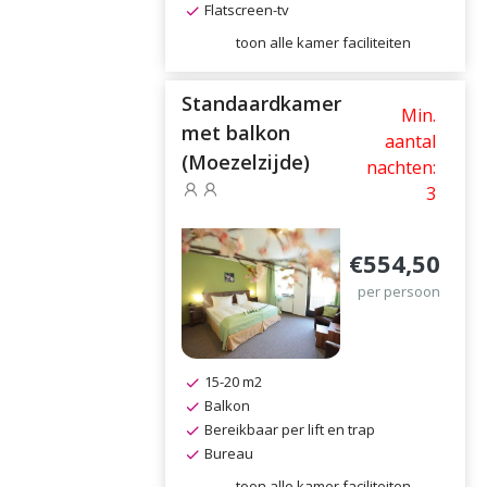
Flatscreen-tv
toon alle kamer faciliteiten
Standaardkamer
Min.
met balkon
aantal
(Moezelzijde)
nachten:
3
€554,50
per persoon
15-20 m2
Balkon
Bereikbaar per lift en trap
Bureau
toon alle kamer faciliteiten