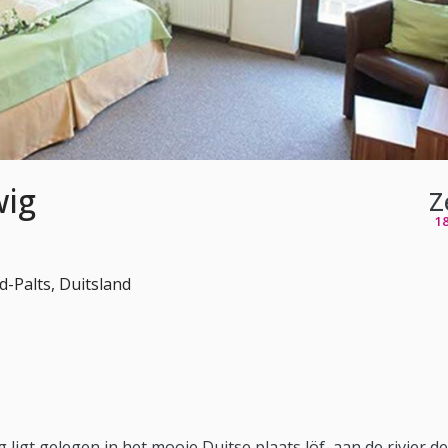
wig
Z
1
d-Palts, Duitsland
 ligt gelegen in het mooie Duitse plaats löf, aan de rivier d