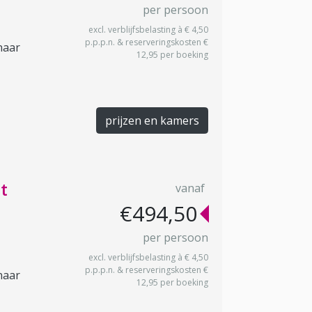
per persoon
excl. verblijfsbelasting à € 4,50
p.p.p.n. & reserveringskosten €
naar
12,95 per boeking
prijzen en kamers
t
vanaf
€494,50
per persoon
excl. verblijfsbelasting à € 4,50
p.p.p.n. & reserveringskosten €
naar
12,95 per boeking