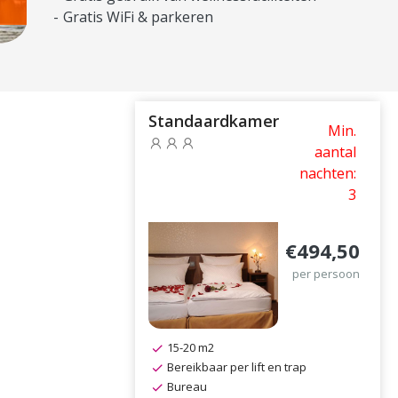
Gratis WiFi & parkeren
Standaardkamer
Min.
aantal
nachten:
3
€494,50
per persoon
15-20 m2
Bereikbaar per lift en trap
Bureau