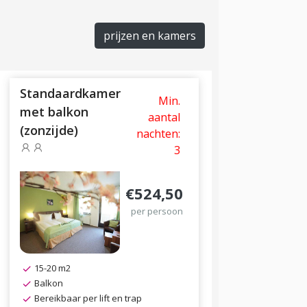
prijzen en kamers
Standaardkamer
Min.
met balkon
aantal
(zonzijde)
nachten:
3
€524,50
per persoon
15-20 m2
Balkon
Bereikbaar per lift en trap