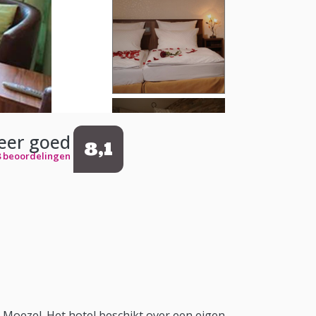
eer goed
8,1
8 beoordelingen
e Moezel. Het hotel beschikt over een eigen