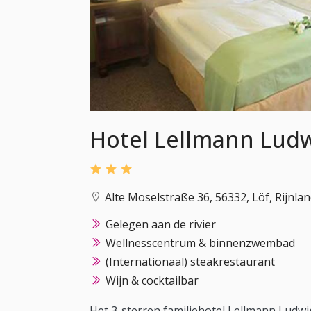
Hotel Lellmann Lud
Alte Moselstraße 36, 56332, Löf, Rijnlan
Gelegen aan de rivier
Wellnesscentrum & binnenzwembad
(Internationaal) steakrestaurant
Wijn & cocktailbar
Het 3-sterren familiehotel Lellmann Ludwig