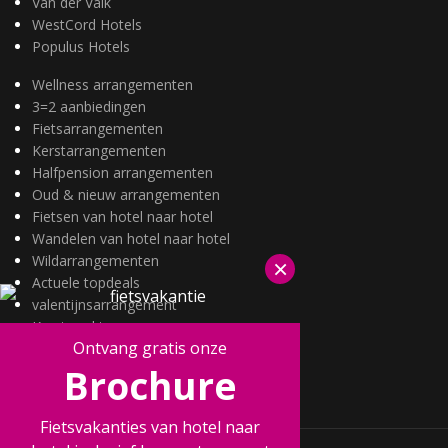
Van der Valk
WestCord Hotels
Populus Hotels
Wellness arrangementen
3=2 aanbiedingen
Fietsarrangementen
Kerstarrangementen
Halfpension arrangementen
Oud & nieuw arrangementen
Fietsen van hotel naar hotel
Wandelen van hotel naar hotel
Wildarrangementen
×
Actuele topdeals
valentijnsarrangement
Kerstmarkten
Ontvang gratis onze
Fietsvakanties
Brochure
Wandelvakanties
Fietsvakanties van hotel naar