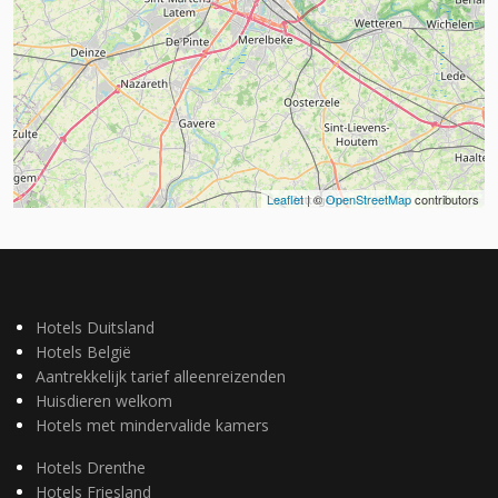
Leaflet
| ©
OpenStreetMap
contributors
Hotels Duitsland
Hotels België
Aantrekkelijk tarief alleenreizenden
Huisdieren welkom
Hotels met mindervalide kamers
Hotels Drenthe
Hotels Friesland