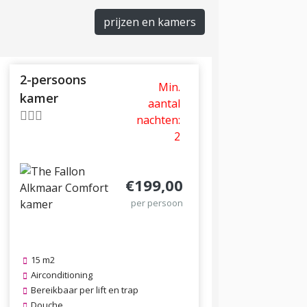
prijzen en kamers
2-persoons
Min.
kamer
aantal
nachten:
2
€199,00
per persoon
Previous
Next
15 m2
Airconditioning
Bereikbaar per lift en trap
Douche