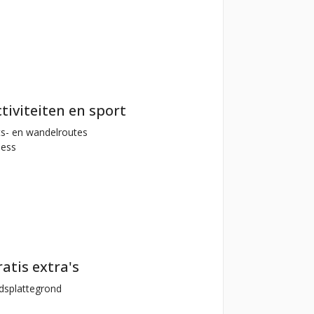
tiviteiten en sport
ts- en wandelroutes
ness
atis extra's
dsplattegrond