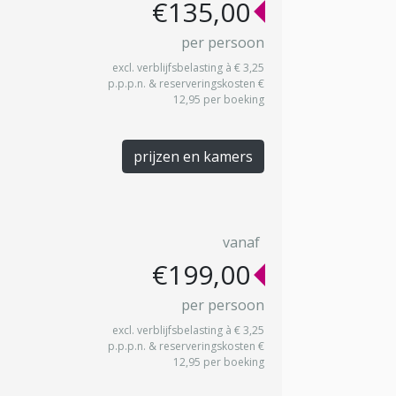
€135,00
per persoon
excl. verblijfsbelasting à € 3,25
p.p.p.n. & reserveringskosten €
12,95 per boeking
prijzen en kamers
vanaf
€199,00
per persoon
excl. verblijfsbelasting à € 3,25
p.p.p.n. & reserveringskosten €
12,95 per boeking