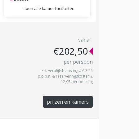
toon alle kamer faciliteiten
vanaf
€202,50
per persoon
excl. verblijfsbelasting à € 3,25
p.p.p.n. & reserveringskosten €
12,95 per boeking
prijzen en kamers