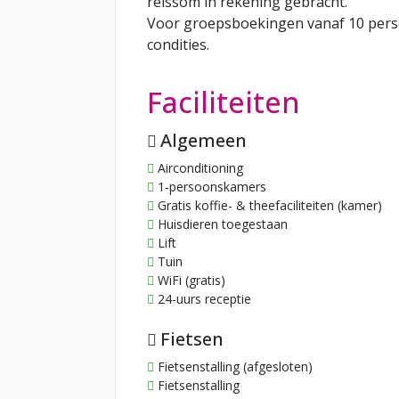
reissom in rekening gebracht.
Voor groepsboekingen vanaf 10 per
condities.
Faciliteiten
Algemeen
Airconditioning
1-persoonskamers
Gratis koffie- & theefaciliteiten (kamer)
Huisdieren toegestaan
Lift
Tuin
WiFi (gratis)
24-uurs receptie
Fietsen
Fietsenstalling (afgesloten)
Fietsenstalling