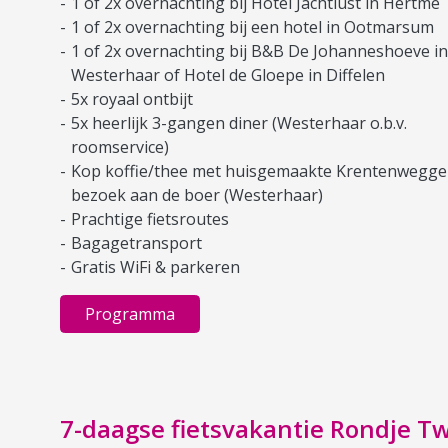
1 of 2x overnachting bij Hotel Jachtlust in Hertme
1 of 2x overnachting bij een hotel in Ootmarsum
1 of 2x overnachting bij B&B De Johanneshoeve in
Westerhaar of Hotel de Gloepe in Diffelen
5x royaal ontbijt
5x heerlijk 3-gangen diner (Westerhaar o.b.v.
roomservice)
Kop koffie/thee met huisgemaakte Krentenwegge
bezoek aan de boer (Westerhaar)
Prachtige fietsroutes
Bagagetransport
Gratis WiFi & parkeren
Programma
7-daagse fietsvakantie Rondje T