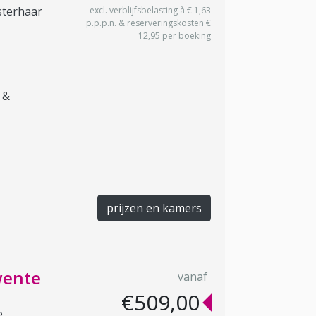
sterhaar
excl. verblijfsbelasting à € 1,63
p.p.p.n. & reserveringskosten €
12,95 per boeking
 &
prijzen en kamers
wente
vanaf
€509,00
e