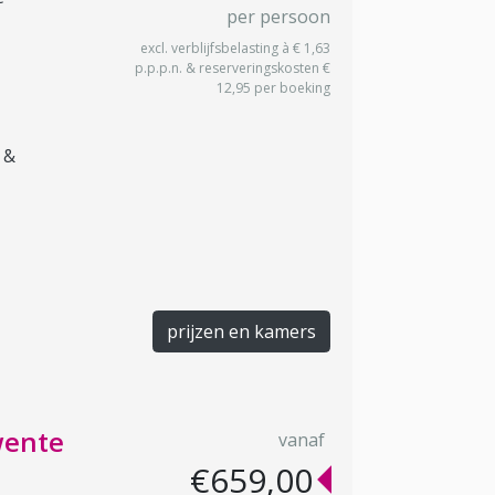
per persoon
excl. verblijfsbelasting à € 1,63
p.p.p.n. & reserveringskosten €
12,95 per boeking
 &
prijzen en kamers
wente
vanaf
€659,00