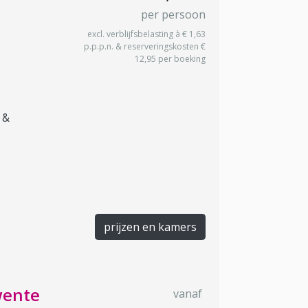
per persoon
excl. verblijfsbelasting à € 1,63
p.p.p.n. & reserveringskosten €
12,95 per boeking
 &
prijzen en kamers
wente
vanaf