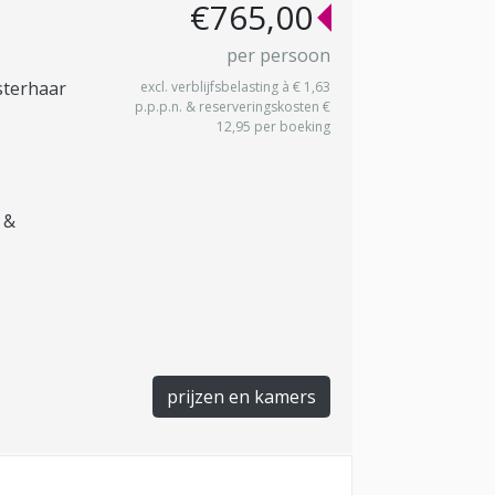
€765,00
per persoon
sterhaar
excl. verblijfsbelasting à € 1,63
p.p.p.n. & reserveringskosten €
12,95 per boeking
 &
prijzen en kamers