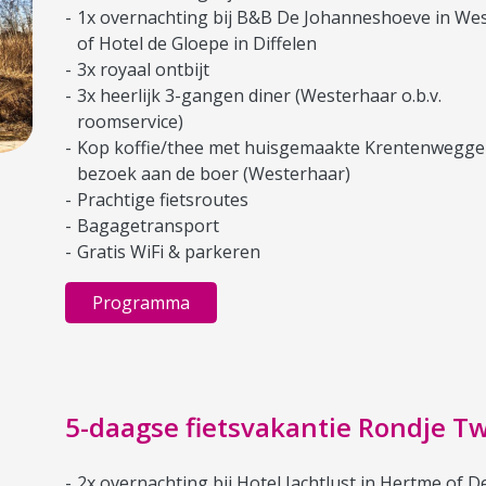
1x overnachting bij B&B De Johanneshoeve in We
of Hotel de Gloepe in Diffelen
3x royaal ontbijt
3x heerlijk 3-gangen diner (Westerhaar o.b.v.
roomservice)
Kop koffie/thee met huisgemaakte Krentenwegge
bezoek aan de boer (Westerhaar)
Prachtige fietsroutes
Bagagetransport
Gratis WiFi & parkeren
Programma
5-daagse fietsvakantie Rondje T
2x overnachting bij Hotel Jachtlust in Hertme of D