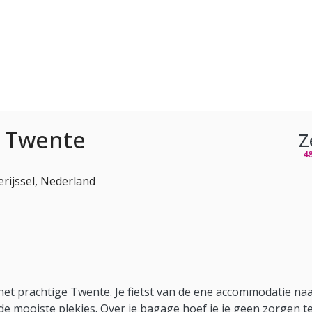
e Twente
Z
4
rijssel, Nederland
et prachtige Twente. Je fietst van de ene accommodatie naa
 de mooiste plekjes. Over je bagage hoef je je geen zorgen t