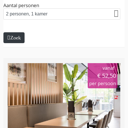
Aantal personen
Zoek
vanaf
€ 52,50
per persoon