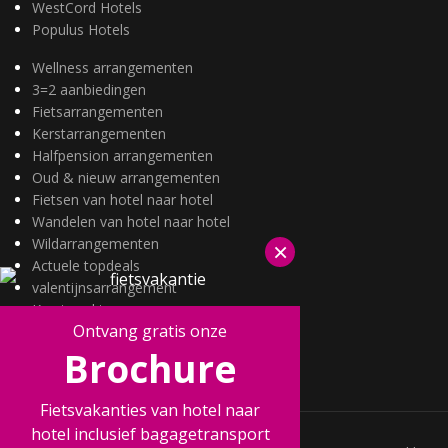
WestCord Hotels
Populus Hotels
Wellness arrangementen
3=2 aanbiedingen
Fietsarrangementen
Kerstarrangementen
Halfpension arrangementen
Oud & nieuw arrangementen
Fietsen van hotel naar hotel
Wandelen van hotel naar hotel
Wildarrangementen
×
Actuele topdeals
valentijnsarrangement
Kerstmarkten
Ontvang gratis onze
Fietsvakanties
Brochure
Wandelvakanties
Fietsvakanties van hotel naar
hotel inclusief bagagetransport