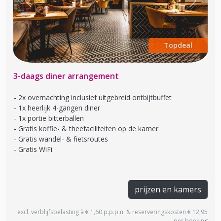
Previous
Next
Topdeal
3-daags diner arrangement
2x overnachting inclusief uitgebreid ontbijtbuffet
1x heerlijk 4-gangen diner
1x portie bitterballen
Gratis koffie- & theefaciliteiten op de kamer
Gratis wandel- & fietsroutes
Gratis WiFi
prijzen en kamers
excl. verblijfsbelasting à € 1,60 p.p.p.n. & reserveringskosten € 12,95
per boeking