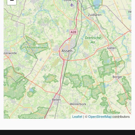
−
Leaflet
| ©
OpenStreetMap
contributors