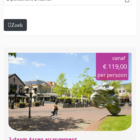
Zoek
vanaf
€ 119,00
per persoon
Previous
Next
2-daags Assen arrangement