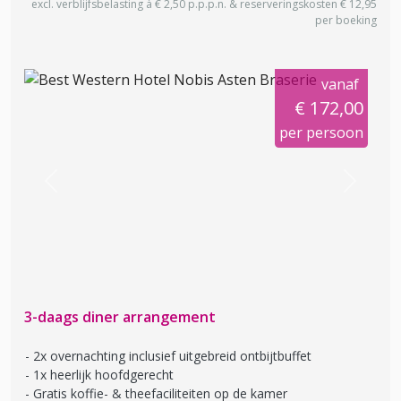
excl. verblijfsbelasting à € 2,50 p.p.p.n. & reserveringskosten € 12,95
per boeking
vanaf
€ 172,00
per persoon
Previous
Next
3-daags diner arrangement
2x overnachting inclusief uitgebreid ontbijtbuffet
1x heerlijk hoofdgerecht
Gratis koffie- & theefaciliteiten op de kamer