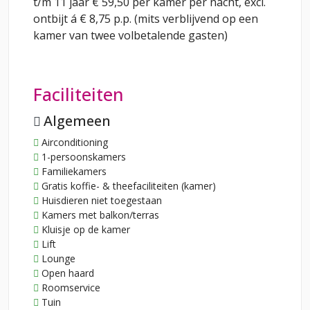
t/m 11 jaar € 59,50 per kamer per nacht, excl.
ontbijt á € 8,75 p.p. (mits verblijvend op een
kamer van twee volbetalende gasten)
Faciliteiten
Algemeen
Airconditioning
1-persoonskamers
Familiekamers
Gratis koffie- & theefaciliteiten (kamer)
Huisdieren niet toegestaan
Kamers met balkon/terras
Kluisje op de kamer
Lift
Lounge
Open haard
Roomservice
Tuin