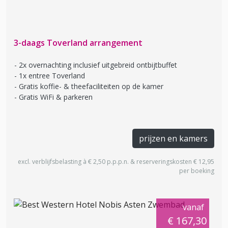
3-daags Toverland arrangement
2x overnachting inclusief uitgebreid ontbijtbuffet
1x entree Toverland
Gratis koffie- & theefaciliteiten op de kamer
Gratis WiFi & parkeren
prijzen en kamers
excl. verblijfsbelasting à € 2,50 p.p.p.n. & reserveringskosten € 12,95
per boeking
vanaf
€ 167,30