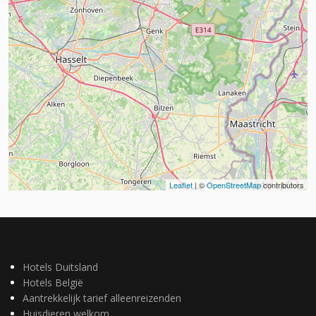
Leaflet
| ©
OpenStreetMap
contributors
Hotels Duitsland
Hotels België
Aantrekkelijk tarief alleenreizenden
Huisdieren welkom