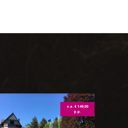
Topdeal
v.a. € 149,00
p.p.