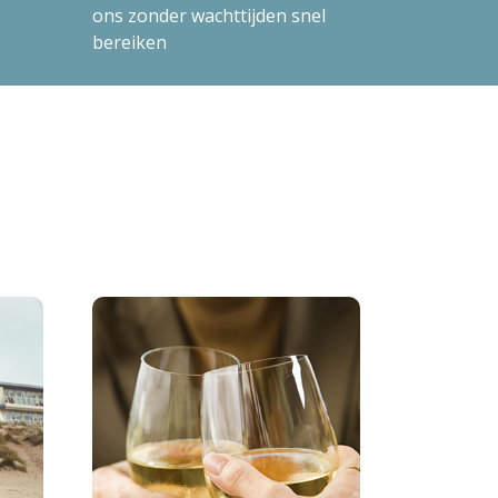
ons zonder wachttijden snel
bereiken