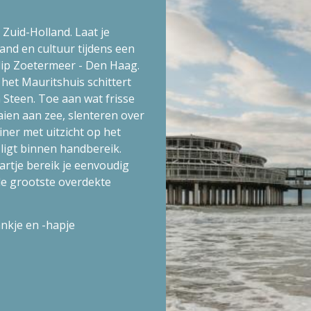
 Zuid-Holland. Laat je
and en cultuur tijdens een
ulip Zoetermeer - Den Haag.
het Mauritshuis schittert
Steen. Toe aan wat frisse
aien aan zee, slenteren over
iner met uitzicht op het
 ligt binnen handbereik.
rtje bereik je eenvoudig
de grootste overdekte
nkje en -hapje