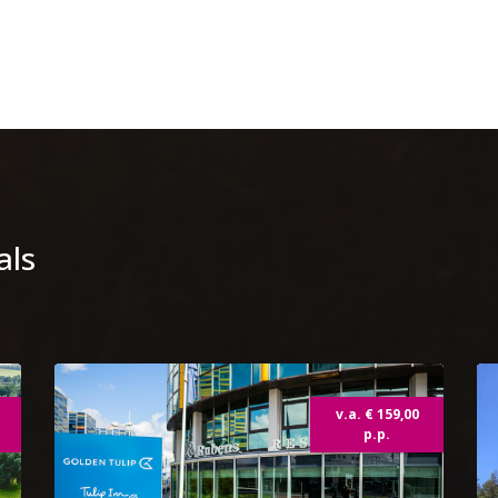
als
Topdeal
v.a. € 159,00
p.p.