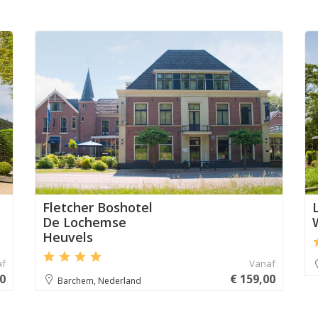
n
Aanbevolen
Fletcher Boshotel
De Lochemse
Heuvels
af
Vanaf
00
€ 159,00
Barchem, Nederland