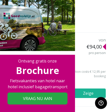
Fahrrad
Gut
7,7
1 beoordeling
Übernachtung
von
€94,00
pro person
1 oder mehr Nächte
Ontvang gratis onze
Kostenloses WiFi
Brochure
Exklusiv Kurtaxe à € 2,97 p.P.p.N. & reservation costs € 12,95 per
booking
Fietsvakanties van hotel naar
hotel inclusief bagagetransport
Zeige
VRAAG NU AAN