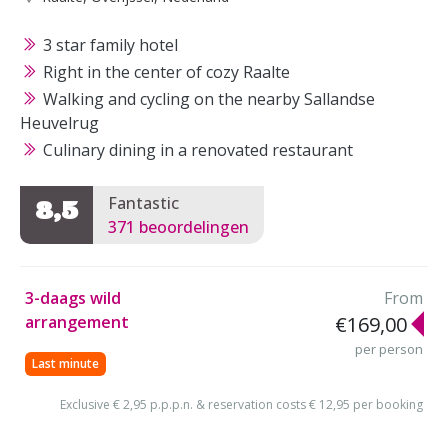
3 star family hotel
Right in the center of cozy Raalte
Walking and cycling on the nearby Sallandse
Heuvelrug
Culinary dining in a renovated restaurant
Fantastic
8,5
371 beoordelingen
3-daags wild
From
arrangement
€169,00
per person
Last minute
Exclusive € 2,95 p.p.p.n. & reservation costs € 12,95 per booking