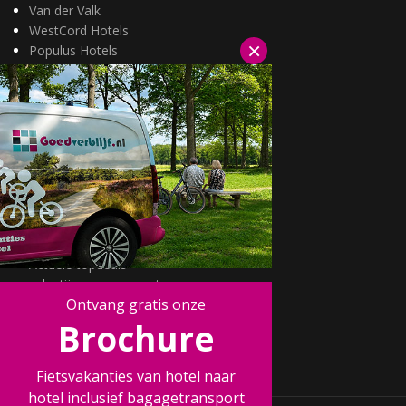
Van der Valk
WestCord Hotels
×
Populus Hotels
Wellness arrangementen
3=2 aanbiedingen
Fietsarrangementen
Kerstarrangementen
Halfpension arrangementen
Oud & nieuw arrangementen
Fietsen van hotel naar hotel
Wandelen van hotel naar hotel
Wildarrangementen
Actuele topdeals
valentijnsarrangement
Ontvang gratis onze
Kerstmarkten
Fietsvakanties
Brochure
Wandelvakanties
Fietsvakanties van hotel naar
hotel inclusief bagagetransport