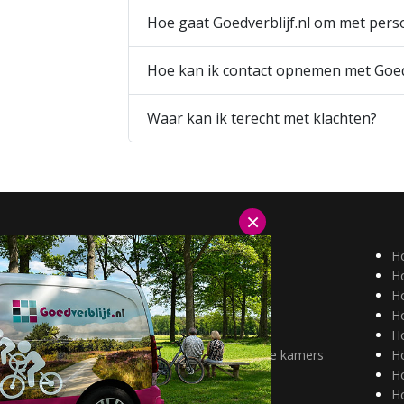
Hoe gaat Goedverblijf.nl om met per
Hoe kan ik contact opnemen met Goedv
Waar kan ik terecht met klachten?
×
Hotels Duitsland
H
Hotels België
Ho
Aantrekkelijk tarief
Ho
alleenreizenden
H
Huisdieren welkom
H
Hotels met mindervalide kamers
H
H
Ho