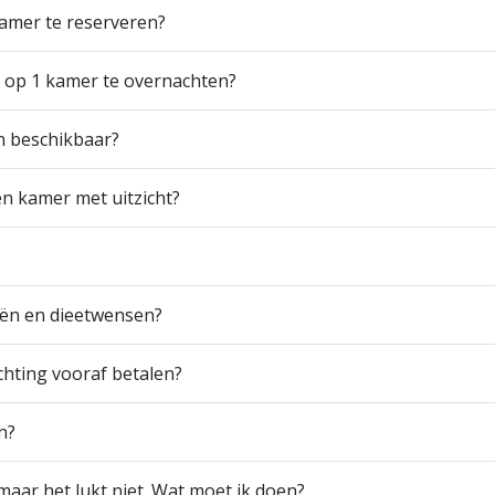
amer te reserveren?
n op 1 kamer te overnachten?
n beschikbaar?
en kamer met uitzicht?
eën en dieetwensen?
chting vooraf betalen?
n?
maar het lukt niet. Wat moet ik doen?