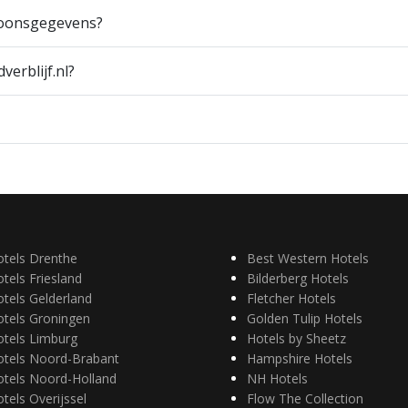
soonsgegevens?
erblijf.nl?
otels Drenthe
Best Western Hotels
tels Friesland
Bilderberg Hotels
tels Gelderland
Fletcher Hotels
otels Groningen
Golden Tulip Hotels
otels Limburg
Hotels by Sheetz
otels Noord-Brabant
Hampshire Hotels
otels Noord-Holland
NH Hotels
tels Overijssel
Flow The Collection