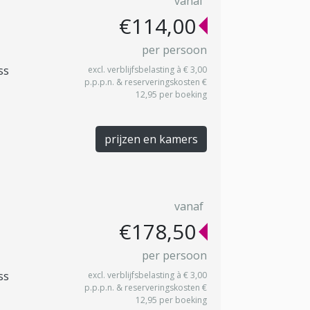
vanaf
€114,00
per persoon
ss
excl. verblijfsbelasting à € 3,00
p.p.p.n. & reserveringskosten €
12,95 per boeking
prijzen en kamers
vanaf
€178,50
per persoon
ss
excl. verblijfsbelasting à € 3,00
p.p.p.n. & reserveringskosten €
12,95 per boeking