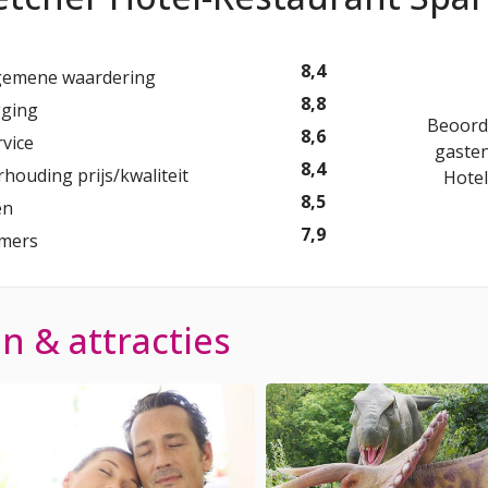
8,4
gemene waardering
8,8
gging
Beoord
8,6
rvice
gaste
8,4
rhouding prijs/kwaliteit
Hotel
8,5
en
7,9
mers
 & attracties