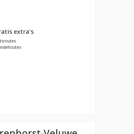
atis extra's
tsroutes
ndelroutes
rrenhorst-Veluwe