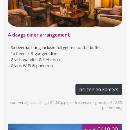
4-daags diner arrangement
3x overnachting inclusief uitgebreid ontbijtbuffet
1x heerlijk 3-gangen diner
Gratis wandel- & fietsroutes
Gratis WiFi & parkeren
prijzen en kamers
excl. verblijfsbelasting à € 1,50 p.p.p.n. & reserveringskosten € 12,95
per boeking
€410,00
vanaf