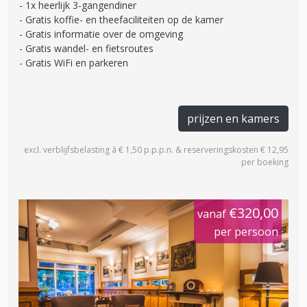
1x heerlijk 3-gangendiner
Gratis koffie- en theefaciliteiten op de kamer
Gratis informatie over de omgeving
Gratis wandel- en fietsroutes
Gratis WiFi en parkeren
prijzen en kamers
excl. verblijfsbelasting à € 1,50 p.p.p.n. & reserveringskosten € 12,95
per boeking
€320,00
vanaf
per persoon