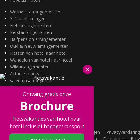
Wellness arrangementen
3=2 aanbiedingen
Fietsarrangementen
Kerstarrangementen
Halfpension arrangementen
Oud & nieuw arrangementen
Fietsen van hotel naar hotel
Wandelen van hotel naar hotel
Wildarrangementen
×
Actuele topdeals
valentijnsarrangement
Kerstmarkten
Ontvang gratis onze
Fietsvakanties
Brochure
Wandelvakanties
Fietsvakanties van hotel naar
hotel inclusief bagagetransport
Vacatures
Veelgestelde vragen
Privacyverklaring
Joint Promotions
Acties
Voorwaarden
Disclaimer
Blog