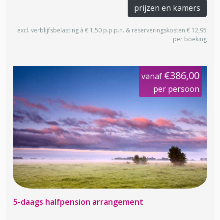
prijzen en kamers
excl. verblijfsbelasting à € 1,50 p.p.p.n. & reserveringskosten € 12,95
per boeking
€386,00
vanaf
per persoon
5-daags halfpension arrangement