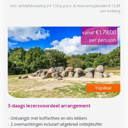
excl. verblijfsbelasting à € 1,50 p.p.p.n. & reserveringskosten € 12,95
per boeking
€179,00
vanaf
per persoon
Previous
Next
Topdeal
3-daags lezersvoordeel arrangement
Ontvangst met koffie/thee en iets lekkers
2 overnachtingen inclusief uitgebreid ontbijtbuffet