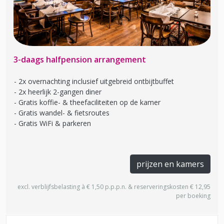
3-daags halfpension arrangement
2x overnachting inclusief uitgebreid ontbijtbuffet
2x heerlijk 2-gangen diner
Gratis koffie- & theefaciliteiten op de kamer
Gratis wandel- & fietsroutes
Gratis WiFi & parkeren
prijzen en kamers
excl. verblijfsbelasting à € 1,50 p.p.p.n. & reserveringskosten € 12,95
per boeking