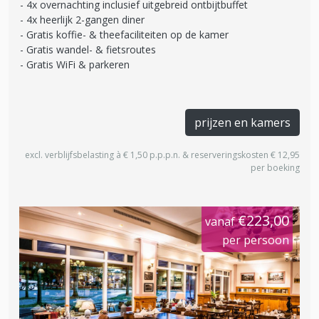
4x overnachting inclusief uitgebreid ontbijtbuffet
4x heerlijk 2-gangen diner
Gratis koffie- & theefaciliteiten op de kamer
Gratis wandel- & fietsroutes
Gratis WiFi & parkeren
prijzen en kamers
excl. verblijfsbelasting à € 1,50 p.p.p.n. & reserveringskosten € 12,95
per boeking
€223,00
vanaf
per persoon