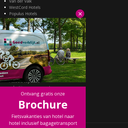
Van der Valk
WestCord Hotels
×
Populus Hotels
Wellness arrangementen
3=2 aanbiedingen
Fietsarrangementen
Kerstarrangementen
Halfpension arrangementen
Oud & nieuw arrangementen
Fietsen van hotel naar hotel
Wandelen van hotel naar hotel
Wildarrangementen
Actuele topdeals
valentijnsarrangement
Ontvang gratis onze
Kerstmarkten
Fietsvakanties
Brochure
Wandelvakanties
Fietsvakanties van hotel naar
hotel inclusief bagagetransport