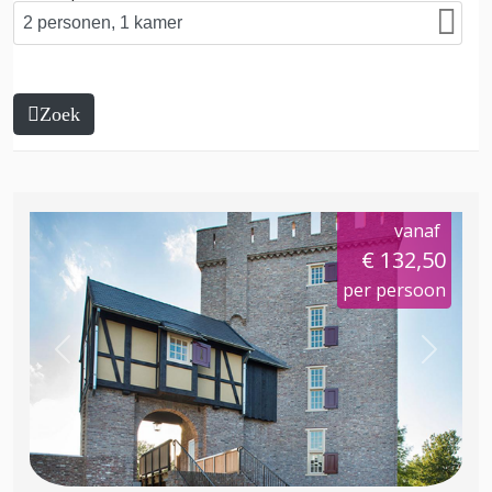
Zoek
vanaf
€ 132,50
per persoon
Previous
Next