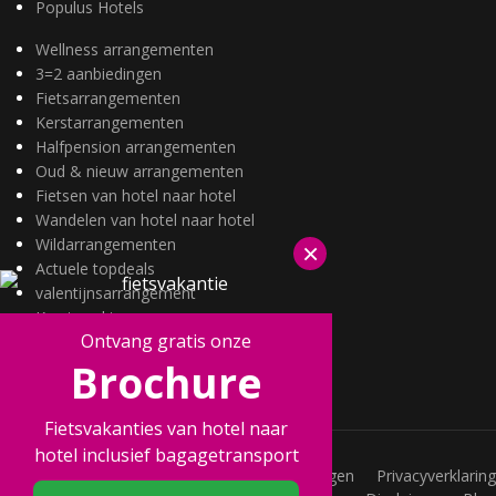
Populus Hotels
Wellness arrangementen
3=2 aanbiedingen
Fietsarrangementen
Kerstarrangementen
Halfpension arrangementen
Oud & nieuw arrangementen
Fietsen van hotel naar hotel
Wandelen van hotel naar hotel
Wildarrangementen
×
Actuele topdeals
valentijnsarrangement
Kerstmarkten
Ontvang gratis onze
Fietsvakanties
Brochure
Wandelvakanties
Fietsvakanties van hotel naar
hotel inclusief bagagetransport
Vacatures
Veelgestelde vragen
Privacyverklaring