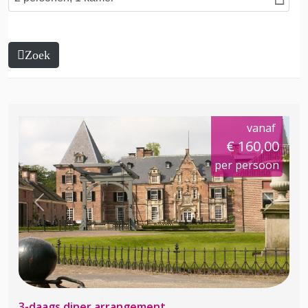
Zoek
vanaf
€ 160,00
per persoon
Previous
Next
3-daags diner arrangement