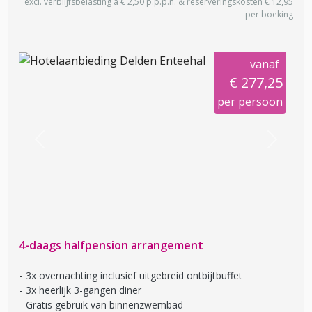
excl. verblijfsbelasting à € 2,50 p.p.p.n. & reserveringskosten € 12,95
per boeking
vanaf
€ 277,25
per persoon
Previous
Next
4-daags halfpension arrangement
3x overnachting inclusief uitgebreid ontbijtbuffet
3x heerlijk 3-gangen diner
Gratis gebruik van binnenzwembad